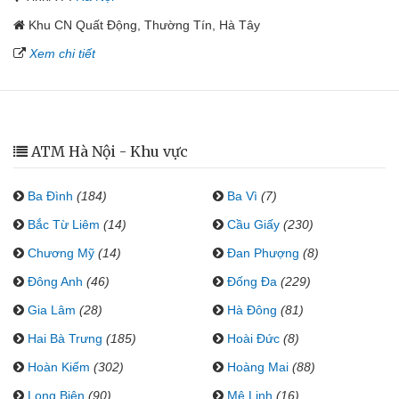
Khu CN Quất Động, Thường Tín, Hà Tây
Xem chi tiết
ATM Hà Nội - Khu vực
Ba Đình
(184)
Ba Vì
(7)
Bắc Từ Liêm
(14)
Cầu Giấy
(230)
Chương Mỹ
(14)
Đan Phượng
(8)
Đông Anh
(46)
Đống Đa
(229)
Gia Lâm
(28)
Hà Đông
(81)
Hai Bà Trưng
(185)
Hoài Đức
(8)
Hoàn Kiếm
(302)
Hoàng Mai
(88)
Long Biên
(90)
Mê Linh
(16)