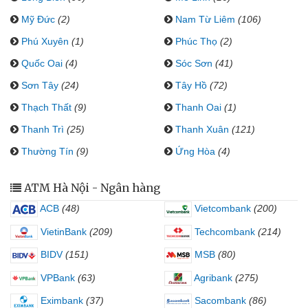
Mỹ Đức
(2)
Nam Từ Liêm
(106)
Phú Xuyên
(1)
Phúc Thọ
(2)
Quốc Oai
(4)
Sóc Sơn
(41)
Sơn Tây
(24)
Tây Hồ
(72)
Thạch Thất
(9)
Thanh Oai
(1)
Thanh Trì
(25)
Thanh Xuân
(121)
Thường Tín
(9)
Ứng Hòa
(4)
ATM Hà Nội - Ngân hàng
ACB
(48)
Vietcombank
(200)
VietinBank
(209)
Techcombank
(214)
BIDV
(151)
MSB
(80)
VPBank
(63)
Agribank
(275)
Eximbank
(37)
Sacombank
(86)