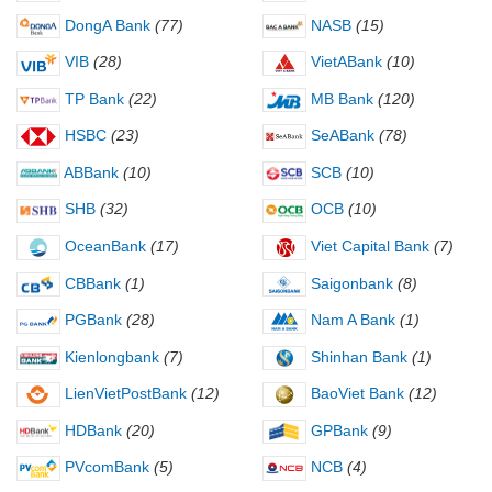
DongA Bank
(77)
NASB
(15)
VIB
(28)
VietABank
(10)
TP Bank
(22)
MB Bank
(120)
HSBC
(23)
SeABank
(78)
ABBank
(10)
SCB
(10)
SHB
(32)
OCB
(10)
OceanBank
(17)
Viet Capital Bank
(7)
CBBank
(1)
Saigonbank
(8)
PGBank
(28)
Nam A Bank
(1)
Kienlongbank
(7)
Shinhan Bank
(1)
LienVietPostBank
(12)
BaoViet Bank
(12)
HDBank
(20)
GPBank
(9)
PVcomBank
(5)
NCB
(4)