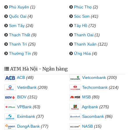
Phú Xuyên
(1)
Phúc Thọ
(2)
Quốc Oai
(4)
Sóc Sơn
(41)
Sơn Tây
(24)
Tây Hồ
(72)
Thạch Thất
(9)
Thanh Oai
(1)
Thanh Trì
(25)
Thanh Xuân
(121)
Thường Tín
(9)
Ứng Hòa
(4)
ATM Hà Nội - Ngân hàng
ACB
(48)
Vietcombank
(200)
VietinBank
(209)
Techcombank
(214)
BIDV
(151)
MSB
(80)
VPBank
(63)
Agribank
(275)
Eximbank
(37)
Sacombank
(86)
DongA Bank
(77)
NASB
(15)