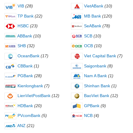
VIB
(28)
VietABank
(10)
TP Bank
(22)
MB Bank
(120)
HSBC
(23)
SeABank
(78)
ABBank
(10)
SCB
(10)
SHB
(32)
OCB
(10)
OceanBank
(17)
Viet Capital Bank
(7)
CBBank
(1)
Saigonbank
(8)
PGBank
(28)
Nam A Bank
(1)
Kienlongbank
(7)
Shinhan Bank
(1)
LienVietPostBank
(12)
BaoViet Bank
(12)
HDBank
(20)
GPBank
(9)
PVcomBank
(5)
NCB
(4)
ANZ
(21)