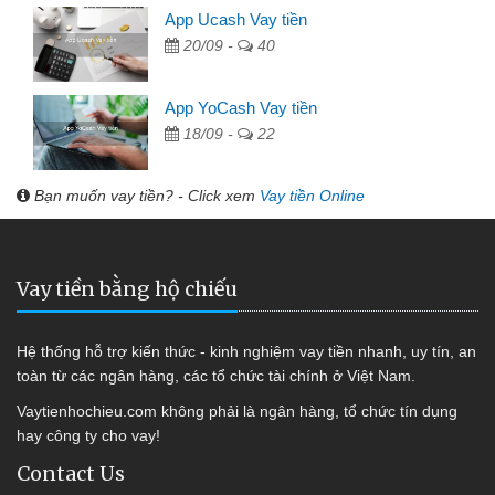
App Ucash Vay tiền
20/09 -
40
App YoCash Vay tiền
18/09 -
22
Bạn muốn vay tiền? - Click xem
Vay tiền Online
Vay tiền bằng hộ chiếu
Hệ thống hỗ trợ kiến thức - kinh nghiệm vay tiền nhanh, uy tín, an
toàn từ các ngân hàng, các tổ chức tài chính ở Việt Nam.
Vaytienhochieu.com không phải là ngân hàng, tổ chức tín dụng
hay công ty cho vay!
Contact Us