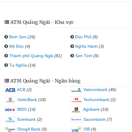
ATM Quảng Ngãi - Khu vực
Bình Sơn
(26)
Đức Phổ
(9)
Mộ Đức
(4)
Nghĩa Hành
(3)
Thành phố Quảng Ngãi
(81)
Sơn Tịnh
(9)
Tư Nghĩa
(14)
ATM Quảng Ngãi - Ngân hàng
ACB
(2)
Vietcombank
(46)
VietinBank
(18)
Techcombank
(2)
BIDV
(14)
Agribank
(10)
Eximbank
(2)
Sacombank
(7)
DongA Bank
(9)
VIB
(4)