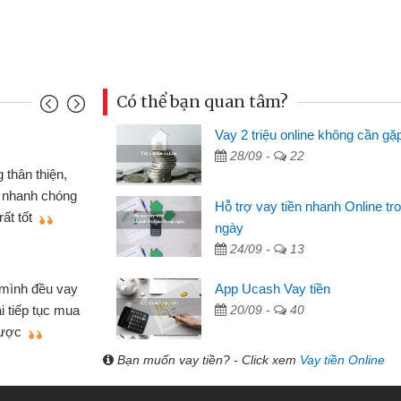
Có thể bạn quan tâm?
Vay 2 triệu online không cần gặ
Đoàn Hữu Cảnh
28/09 -
22
Mình cần tiền gấp nên định 
 thân thiện,
nhưng thật may đã có gói vay 
ân nhanh chóng
Hỗ trợ vay tiền nhanh Online tr
không cần gặp mặt nên rất tiện l
rất tốt
ngày
bè biết
24/09 -
13
Cấn Văn Lực - Tạp hóa
 mình đều vay
App Ucash Vay tiền
Tôi kinh doanh buôn bán nhỏ 
ại tiếp tục mua
20/09 -
40
hàng, nhờ biết đến website qua b
 được
quyết được công việc của mìn
Bạn muốn vay tiền? - Click xem
Vay tiền Online