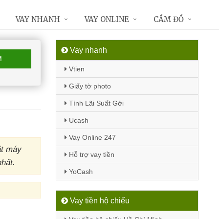
VAY NHANH
VAY ONLINE
CẦM ĐỒ
Vay nhanh
M
Vtien
Giấy tờ photo
Tính Lãi Suất Gởi
Ucash
Vay Online 247
ặt máy
Hỗ trợ vay tiền
hất.
YoCash
Vay tiền hộ chiếu