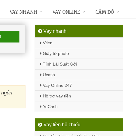
VAY NHANH
VAY ONLINE
CẦM ĐỒ
Vay nhanh
M
Vtien
Giấy tờ photo
Tính Lãi Suất Gởi
Ucash
Vay Online 247
 ngân
Hỗ trợ vay tiền
YoCash
Vay tiền hộ chiếu