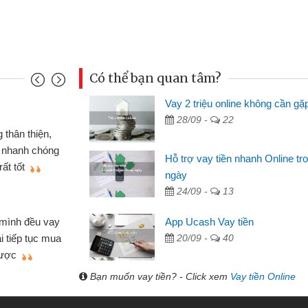
Có thể bạn quan tâm?
Vay 2 triệu online không cần gặ
Mai Lan - S
28/09 -
22
n định cầm cố chiếc xe wave
Tôi biết 
i vay tiền bằng CMND online
sinh viên n
Hỗ trợ vay tiền nhanh Online tr
 tiện lợi, sẽ giới thiệu cho bạn
thấy thủ tụ
ngày
24/09 -
13
Lâm Minh 
Mất 2 tu
App Ucash Vay tiền
án nhỏ lẻ nhiều lúc cần vốn nhập
cần có 2 tri
20/09 -
40
e qua bạn bè giới thiệu tôi đã giải
được thôi. 
ủa mình nhanh chóng
Bạn muốn vay tiền? - Click xem
Vay tiền Online