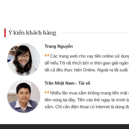
Ý kiến khách hàng
Đoàn Hữu Cảnh
Mình cần tiền gấp nê
sử dụng thân thiện,
nhưng thật may đã có gó
giải ngân nhanh chóng
không cần gặp mặt nên rất
i suất rất tốt
bè biết
Cấn Văn Lực - Tạp hóa
ền mặt mình đều vay
Tôi kinh doanh buôn b
 mình lại tiếp tục mua
hàng, nhờ biết đến websit
à dùng được
quyết được công việc c