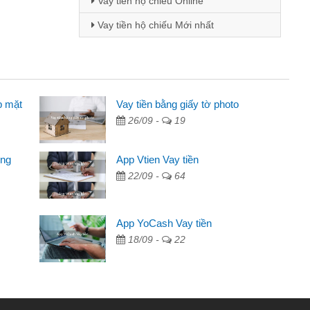
Vay tiền hộ chiếu Online
Vay tiền hộ chiếu Mới nhất
p mặt
inh viên
Vay tiền bằng giấy tờ photo
26/09 -
19
đến thông qua quảng cáo trên facebook. Tôi là
ên cần đóng tiền nhà, sinh nhật bạn bè, mà đọc
ong
App Vtien Vay tiền
c nhanh gọn nên tôi quyết định vay
22/09 -
64
Chánh
ần các ngân hàng không ai cho vay. Trong khi
App YoCash Vay tiền
ệu để giải quyết việc riêng, trong 1-2 ngày tôi trả
18/09 -
22
Cảm ơn đã giúp tôi kịp thời và nhanh chóng