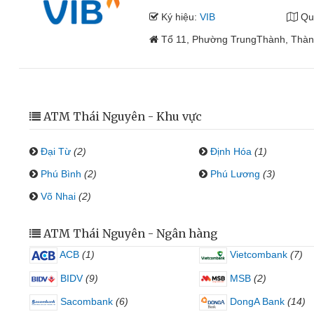
Ký hiệu:
VIB
Qu
Tổ 11, Phường TrungThành, Thàn
ATM Thái Nguyên - Khu vực
Đại Từ
(2)
Định Hóa
(1)
Phú Bình
(2)
Phú Lương
(3)
Võ Nhai
(2)
ATM Thái Nguyên - Ngân hàng
ACB
(1)
Vietcombank
(7)
BIDV
(9)
MSB
(2)
Sacombank
(6)
DongA Bank
(14)