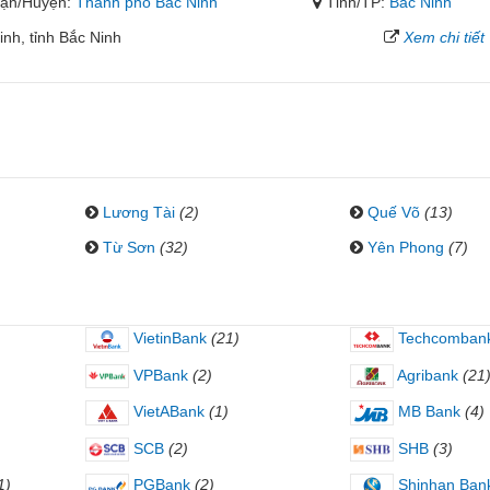
ận/Huyện:
Thành phố Bắc Ninh
Tỉnh/TP:
Bắc Ninh
nh, tỉnh Bắc Ninh
Xem chi tiết
Lương Tài
(2)
Quế Võ
(13)
Từ Sơn
(32)
Yên Phong
(7)
VietinBank
(21)
Techcomban
VPBank
(2)
Agribank
(21
VietABank
(1)
MB Bank
(4)
SCB
(2)
SHB
(3)
1)
PGBank
(2)
Shinhan Ban