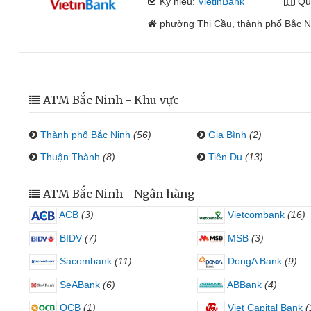
Ký hiệu:
VietinBank
Qu
phường Thị Cầu, thành phố Bắc Ni
ATM Bắc Ninh - Khu vực
Thành phố Bắc Ninh
(56)
Gia Bình
(2)
Thuận Thành
(8)
Tiên Du
(13)
ATM Bắc Ninh - Ngân hàng
ACB
(3)
Vietcombank
(16)
BIDV
(7)
MSB
(3)
Sacombank
(11)
DongA Bank
(9)
SeABank
(6)
ABBank
(4)
OCB
(1)
Viet Capital Bank
(