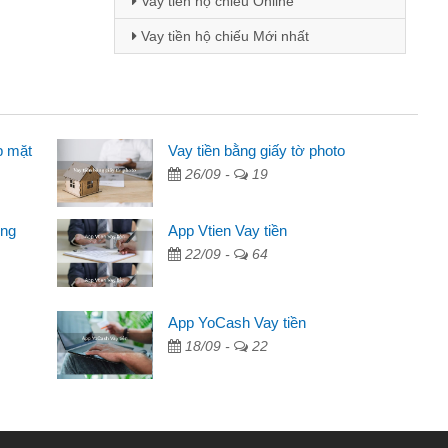
Vay tiền hộ chiếu Online
Vay tiền hộ chiếu Mới nhất
p mặt
inh viên
Vay tiền bằng giấy tờ photo
26/09 -
19
đến thông qua quảng cáo trên facebook. Tôi là
ên cần đóng tiền nhà, sinh nhật bạn bè, mà đọc
ong
App Vtien Vay tiền
c nhanh gọn nên tôi quyết định vay
22/09 -
64
Chánh
ần các ngân hàng không ai cho vay. Trong khi
App YoCash Vay tiền
ệu để giải quyết việc riêng, trong 1-2 ngày tôi trả
18/09 -
22
Cảm ơn đã giúp tôi kịp thời và nhanh chóng