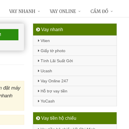
VAY NHANH
VAY ONLINE
CẦM ĐỒ
Vay nhanh
M
Vtien
Giấy tờ photo
Tính Lãi Suất Gởi
Ucash
Vay Online 247
m đặt máy
Hỗ trợ vay tiền
 nhanh
YoCash
Vay tiền hộ chiếu