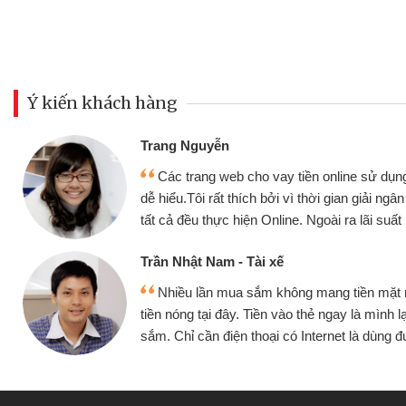
Ý kiến khách hàng
Đoàn Hữu Cảnh
Mình cần tiền gấp nê
sử dụng thân thiện,
nhưng thật may đã có gó
giải ngân nhanh chóng
không cần gặp mặt nên rất
i suất rất tốt
bè biết
Cấn Văn Lực - Tạp hóa
ền mặt mình đều vay
Tôi kinh doanh buôn b
 mình lại tiếp tục mua
hàng, nhờ biết đến websit
à dùng được
quyết được công việc c