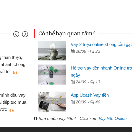
Có thể bạn quan tâm?
Vay 2 triệu online không cần gặ
Mai Lan - S
28/09 -
22
n định cầm cố chiếc xe wave
Tôi biết 
i vay tiền bằng CMND online
sinh viên n
Hỗ trợ vay tiền nhanh Online tr
 tiện lợi, sẽ giới thiệu cho bạn
thấy thủ tụ
ngày
24/09 -
13
Lâm Minh 
Mất 2 tu
App Ucash Vay tiền
án nhỏ lẻ nhiều lúc cần vốn nhập
cần có 2 tri
20/09 -
40
e qua bạn bè giới thiệu tôi đã giải
được thôi. 
ủa mình nhanh chóng
Bạn muốn vay tiền? - Click xem
Vay tiền Online