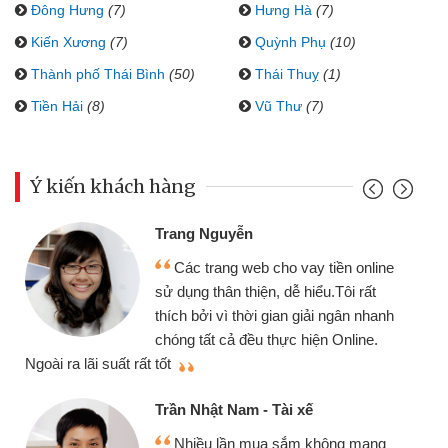
Đông Hưng
(7)
Hưng Hà
(7)
Kiến Xương
(7)
Quỳnh Phụ
(10)
Thành phố Thái Bình
(50)
Thái Thuỵ
(1)
Tiền Hải
(8)
Vũ Thư
(7)
Ý kiến khách hàng
Trang Nguyễn
Các trang web cho vay tiền online
sử dụng thân thiện, dễ hiểu.Tôi rất
thích bởi vì thời gian giải ngân nhanh
chóng tất cả đều thực hiện Online.
thi
Ngoài ra lãi suất rất tốt
Trần Nhật Nam - Tài xế
Nhiều lần mua sắm không mang