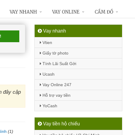
VAY NHANH
VAY ONLINE
CẦM ĐỒ
Vay nhanh
M
Vtien
Giấy tờ photo
Tính Lãi Suất Gởi
Ucash
Vay Online 247
h đây cập
Hỗ trợ vay tiền
YoCash
Vay tiền hộ chiếu
Bình
(1)