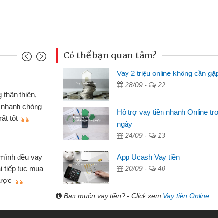
Có thể bạn quan tâm?
Vay 2 triệu online không cần gặ
Mai Lan - Sinh vi
28/09 -
22
cầm cố chiếc xe wave
Tôi biết đến thô
tiền bằng CMND online
sinh viên nên cần 
Hỗ trợ vay tiền nhanh Online tr
ợi, sẽ giới thiệu cho bạn
thấy thủ tục nhanh
ngày
24/09 -
13
Lâm Minh Chánh
Mất 2 tuần các 
App Ucash Vay tiền
lẻ nhiều lúc cần vốn nhập
cần có 2 triệu để gi
20/09 -
40
ạn bè giới thiệu tôi đã giải
được thôi. Cảm ơn 
h nhanh chóng
Bạn muốn vay tiền? - Click xem
Vay tiền Online