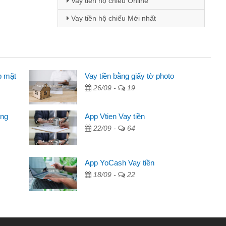
Vay tiền hộ chiếu Online
Vay tiền hộ chiếu Mới nhất
p mặt
ên
Vay tiền bằng giấy tờ photo
26/09 -
19
ng qua quảng cáo trên facebook. Tôi là
đóng tiền nhà, sinh nhật bạn bè, mà đọc
ong
App Vtien Vay tiền
 gọn nên tôi quyết định vay
22/09 -
64
ngân hàng không ai cho vay. Trong khi
App YoCash Vay tiền
ải quyết việc riêng, trong 1-2 ngày tôi trả
18/09 -
22
đã giúp tôi kịp thời và nhanh chóng