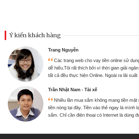
Ý kiến khách hàng
Đoàn Hữu Cảnh
Mình cần tiền gấp nên định 
 thân thiện,
nhưng thật may đã có gói vay 
ân nhanh chóng
không cần gặp mặt nên rất tiện l
rất tốt
bè biết
Cấn Văn Lực - Tạp hóa
 mình đều vay
Tôi kinh doanh buôn bán nhỏ 
ại tiếp tục mua
hàng, nhờ biết đến website qua b
 được
quyết được công việc của mìn