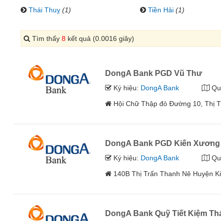
Thái Thuỵ
(1)
Tiền Hải
(1)
Tìm thấy
8
kết quả (0.0016 giây)
DongA Bank PGD Vũ Thư
Ký hiệu:
DongA Bank
Qu
Hội Chữ Thập đỏ Đường 10, Thị T
DongA Bank PGD Kiến Xương
Ký hiệu:
DongA Bank
Qu
140B Thị Trấn Thanh Nê Huyện Ki
DongA Bank Quỹ Tiết Kiệm Th