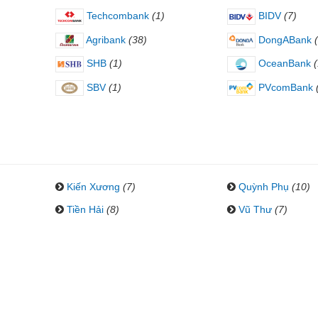
Techcombank
(1)
BIDV
(7)
Agribank
(38)
DongABank
SHB
(1)
OceanBank
(
SBV
(1)
PVcomBank
Kiến Xương
(7)
Quỳnh Phụ
(10)
Tiền Hải
(8)
Vũ Thư
(7)