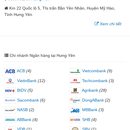
Km 22 Quốc lộ 5, Thị trấn Bần Yên Nhân, Huyện Mỹ Hào,
Tỉnh Hưng Yên
Xem chi tiết
Chi nhánh Ngân hàng tại Hưng Yên
ACB
(4)
Vietcombank
(9)
VietinBank
(12)
Techcombank
(3)
BIDV
(5)
Agribank
(28)
Sacombank
(6)
DongABank
(2)
NASB
(2)
MBBank
(3)
ABBank
(4)
SHB
(4)
VDB
(1)
SBV
(1)