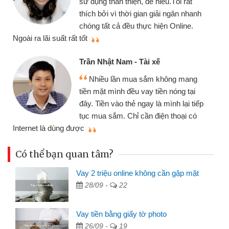
sử dụng thân thiện, dễ hiểu.Tôi rất
thích bởi vì thời gian giải ngân nhanh
chóng tất cả đều thực hiện Online.
thi
Ngoài ra lãi suất rất tốt
Trần Nhật Nam - Tài xế
Nhiều lần mua sắm không mang
tiền mặt mình đều vay tiền nóng tại
đây. Tiền vào thẻ ngay là mình lại tiếp
tục mua sắm. Chỉ cần điện thoại có
mì
Internet là dùng được
Có thể bạn quan tâm?
Vay 2 triệu online không cần gặp mặt
28/09 -
22
Vay tiền bằng giấy tờ photo
26/09 -
19