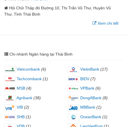
Hội Chữ Thập đỏ Đường 10, Thị Trấn Vũ Thư, Huyện Vũ
Thư, Tỉnh Thái Bình
Xem chi tiết
Chi nhánh Ngân hàng tại Thái Bình
Vietcombank
(6)
VietinBank
(17)
Techcombank
(1)
BIDV
(7)
MSB
(4)
VPBank
(6)
Agribank
(38)
DongABank
(8)
VIB
(2)
MBBank
(1)
SHB
(1)
OceanBank
(1)
VDB
(1)
LienVietPost
(1)