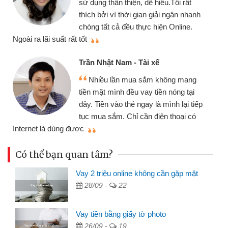
sử dụng thân thiện, dễ hiểu.Tôi rất
thích bởi vì thời gian giải ngân nhanh
chóng tất cả đều thực hiện Online.
thi
Ngoài ra lãi suất rất tốt
Trần Nhật Nam - Tài xế
Nhiều lần mua sắm không mang
tiền mặt mình đều vay tiền nóng tại
đây. Tiền vào thẻ ngay là mình lại tiếp
tục mua sắm. Chỉ cần điện thoại có
mì
Internet là dùng được
Có thể bạn quan tâm?
Vay 2 triệu online không cần gặp mặt
28/09 -
22
Vay tiền bằng giấy tờ photo
26/09 -
19