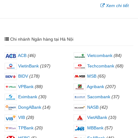
Xem chi tiết
Chi nhánh Ngân hàng tại Hà Nội
ACB
(46)
Vietcombank
(84)
VietinBank
(197)
Techcombank
(68)
BIDV
(178)
MSB
(65)
VPBank
(88)
Agribank
(207)
Eximbank
(30)
Sacombank
(37)
DongABank
(14)
NASB
(42)
VIB
(28)
VietABank
(10)
TPBank
(20)
MBBank
(57)