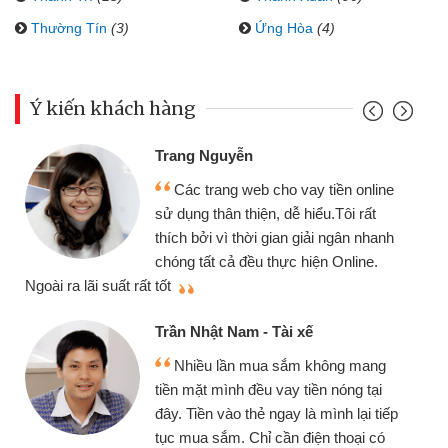
Thường Tín
(3)
Ứng Hòa
(4)
Ý kiến khách hàng
Đoàn Hữu Cảnh
Mình cần tiền gấp nên 
o vay tiền online
chiếc xe wave nhưng thật
dễ hiểu.Tôi rất
gói vay tiền bằng CMND o
an giải ngân nhanh
cần gặp mặt nên rất tiện lợi
ực hiện Online.
thiệu cho bạn bè biết
Cấn Văn Lực - Tạp hóa
i xế
Tôi kinh doanh buôn bán
sắm không mang
nhiều lúc cần vốn nhập hàn
ay tiền nóng tại
đến website qua bạn bè giới
ay là mình lại tiếp
đã giải quyết được công v
n điện thoại có