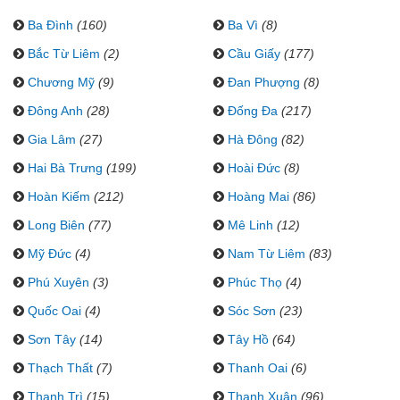
Ba Đình
(160)
Ba Vì
(8)
Bắc Từ Liêm
(2)
Cầu Giấy
(177)
Chương Mỹ
(9)
Đan Phượng
(8)
Đông Anh
(28)
Đống Đa
(217)
Gia Lâm
(27)
Hà Đông
(82)
Hai Bà Trưng
(199)
Hoài Đức
(8)
Hoàn Kiếm
(212)
Hoàng Mai
(86)
Long Biên
(77)
Mê Linh
(12)
Mỹ Đức
(4)
Nam Từ Liêm
(83)
Phú Xuyên
(3)
Phúc Thọ
(4)
Quốc Oai
(4)
Sóc Sơn
(23)
Sơn Tây
(14)
Tây Hồ
(64)
Thạch Thất
(7)
Thanh Oai
(6)
Thanh Trì
(15)
Thanh Xuân
(96)