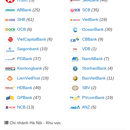
HSBC
(5)
SeABank
(46)
ABBank
(25)
SCB
(35)
SHB
(61)
VietBank
(19)
OCB
(6)
OceanBank
(30)
VietCapitalBank
(6)
CBBank
(9)
Saigonbank
(10)
VDB
(1)
PGBank
(37)
NamABank
(7)
Kienlongbank
(5)
ShinhanBank
(4)
LienVietPost
(19)
BaoVietBank
(11)
HDBank
(49)
SBV
(2)
GPBank
(47)
PVcomBank
(19)
NCB
(13)
ANZ
(5)
Chi nhánh Hà Nội - Khu vực