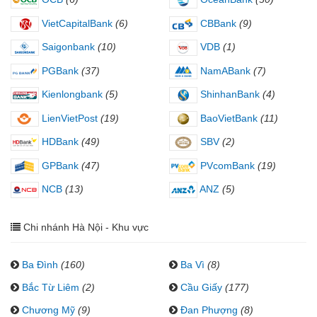
VietCapitalBank
(6)
CBBank
(9)
Saigonbank
(10)
VDB
(1)
PGBank
(37)
NamABank
(7)
Kienlongbank
(5)
ShinhanBank
(4)
LienVietPost
(19)
BaoVietBank
(11)
HDBank
(49)
SBV
(2)
GPBank
(47)
PVcomBank
(19)
NCB
(13)
ANZ
(5)
Chi nhánh Hà Nội - Khu vực
Ba Đình
(160)
Ba Vì
(8)
Bắc Từ Liêm
(2)
Cầu Giấy
(177)
Chương Mỹ
(9)
Đan Phượng
(8)