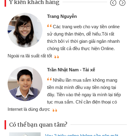
Ý kiến khách hàng
Trang Nguyễn
Các trang web cho vay tiền online
sử dụng thân thiện, dễ hiểu.Tôi rất
thích bởi vì thời gian giải ngân nhanh
chóng tất cả đều thực hiện Online.
thi
Ngoài ra lãi suất rất tốt
Trần Nhật Nam - Tài xế
Nhiều lần mua sắm không mang
tiền mặt mình đều vay tiền nóng tại
đây. Tiền vào thẻ ngay là mình lại tiếp
tục mua sắm. Chỉ cần điện thoại có
mì
Internet là dùng được
Có thể bạn quan tâm?
Vay 2 triệu online không cần gặp mặt