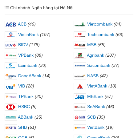
Chi nhánh Ngân hàng tại Hà Nội
ACB
(46)
Vietcombank
(84)
VietinBank
(197)
Techcombank
(68)
BIDV
(178)
MSB
(65)
VPBank
(88)
Agribank
(207)
Eximbank
(30)
Sacombank
(37)
DongABank
(14)
NASB
(42)
VIB
(28)
VietABank
(10)
TPBank
(20)
MBBank
(57)
HSBC
(5)
SeABank
(46)
ABBank
(25)
SCB
(35)
SHB
(61)
VietBank
(19)
OCB
(6)
OceanBank
(30)