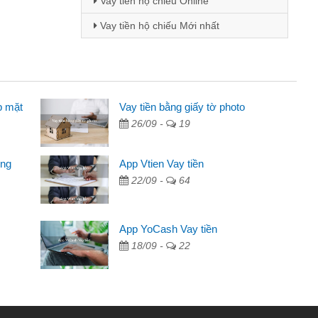
Vay tiền hộ chiếu Online
Vay tiền hộ chiếu Mới nhất
p mặt
inh viên
Vay tiền bằng giấy tờ photo
26/09 -
19
đến thông qua quảng cáo trên facebook. Tôi là
ên cần đóng tiền nhà, sinh nhật bạn bè, mà đọc
ong
App Vtien Vay tiền
c nhanh gọn nên tôi quyết định vay
22/09 -
64
Chánh
ần các ngân hàng không ai cho vay. Trong khi
App YoCash Vay tiền
ệu để giải quyết việc riêng, trong 1-2 ngày tôi trả
18/09 -
22
Cảm ơn đã giúp tôi kịp thời và nhanh chóng