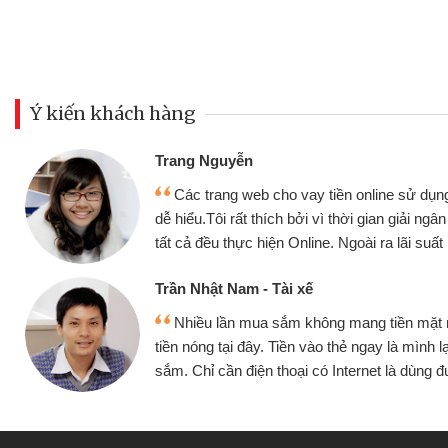
Ý kiến khách hàng
Đoàn Hữu Cảnh
Mình cần tiền gấp nê
sử dụng thân thiện,
nhưng thật may đã có gó
giải ngân nhanh chóng
không cần gặp mặt nên rất
i suất rất tốt
bè biết
Cấn Văn Lực - Tạp hóa
ền mặt mình đều vay
Tôi kinh doanh buôn b
 mình lại tiếp tục mua
hàng, nhờ biết đến websit
à dùng được
quyết được công việc c