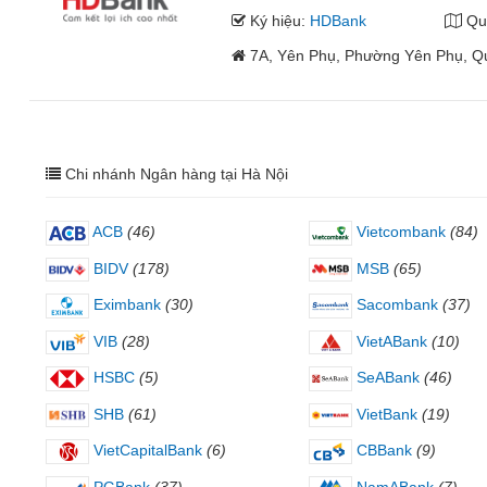
Ký hiệu:
HDBank
Qu
7A, Yên Phụ, Phường Yên Phụ, Q
Chi nhánh Ngân hàng tại Hà Nội
ACB
(46)
Vietcombank
(84)
BIDV
(178)
MSB
(65)
Eximbank
(30)
Sacombank
(37)
VIB
(28)
VietABank
(10)
HSBC
(5)
SeABank
(46)
SHB
(61)
VietBank
(19)
VietCapitalBank
(6)
CBBank
(9)
PGBank
(37)
NamABank
(7)