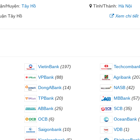
ận/Huyện:
Tây Hồ
Tỉnh/Thành:
Hà Nội
uận Tây Hồ
Xem chi tiết
VietinBank
(197)
Techcomban
VPBank
(88)
Agribank
(20
DongABank
(14)
NASB
(42)
TPBank
(20)
MBBank
(57)
ABBank
(25)
SCB
(35)
OCB
(6)
OceanBank
Saigonbank
(10)
VDB
(1)
Kienlongbank
(5)
ShinhanBank