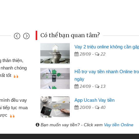
Có thể bạn quan tâm?
Vay 2 triệu online không cần gặ
Mai Lan - S
28/09 -
22
n định cầm cố chiếc xe wave
Tôi biết 
i vay tiền bằng CMND online
sinh viên n
Hỗ trợ vay tiền nhanh Online tr
 tiện lợi, sẽ giới thiệu cho bạn
thấy thủ tụ
ngày
24/09 -
13
Lâm Minh 
Mất 2 tu
App Ucash Vay tiền
án nhỏ lẻ nhiều lúc cần vốn nhập
cần có 2 tri
20/09 -
40
e qua bạn bè giới thiệu tôi đã giải
được thôi. 
ủa mình nhanh chóng
Bạn muốn vay tiền? - Click xem
Vay tiền Online