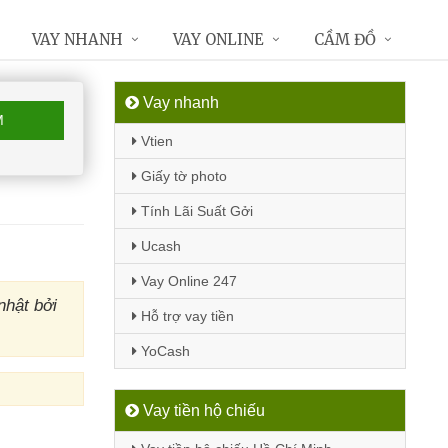
VAY NHANH
VAY ONLINE
CẦM ĐỒ
Vay nhanh
M
Vtien
Giấy tờ photo
Tính Lãi Suất Gởi
Ucash
Vay Online 247
hật bởi
Hỗ trợ vay tiền
YoCash
Vay tiền hộ chiếu