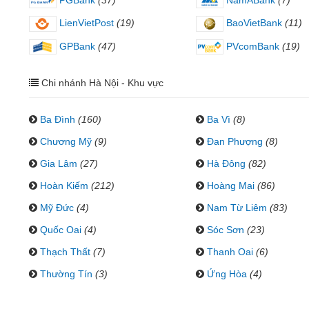
LienVietPost
(19)
BaoVietBank
(11)
GPBank
(47)
PVcomBank
(19)
Chi nhánh Hà Nội - Khu vực
Ba Đình
(160)
Ba Vì
(8)
Chương Mỹ
(9)
Đan Phượng
(8)
Gia Lâm
(27)
Hà Đông
(82)
Hoàn Kiếm
(212)
Hoàng Mai
(86)
Mỹ Đức
(4)
Nam Từ Liêm
(83)
Quốc Oai
(4)
Sóc Sơn
(23)
Thạch Thất
(7)
Thanh Oai
(6)
Thường Tín
(3)
Ứng Hòa
(4)