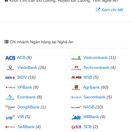
Khối 3 thị trấn Đô Lương, Huyện Đô Lương, Tỉnh Nghệ An
Xem chi tiết
Chi nhánh Ngân hàng tại Nghệ An
ACB
(6)
Vietcombank
(11)
VietinBank
(26)
Techcombank
(4)
BIDV
(16)
MSB
(5)
VPBank
(8)
Agribank
(60)
Eximbank
(8)
Sacombank
(5)
DongABank
(1)
NASB
(10)
VIB
(5)
MBBank
(4)
SeABank
(4)
SCB
(2)