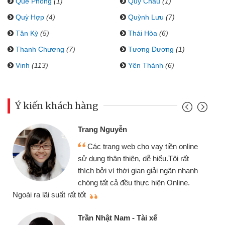
Quế Phong
(1)
Quỳ Châu
(1)
Quỳ Hợp
(4)
Quỳnh Lưu
(7)
Tân Kỳ
(5)
Thái Hòa
(6)
Thanh Chương
(7)
Tương Dương
(1)
Vinh
(113)
Yên Thành
(6)
Ý kiến khách hàng
Trang Nguyễn
Các trang web cho vay tiền online
sử dụng thân thiện, dễ hiểu.Tôi rất
thích bởi vì thời gian giải ngân nhanh
chóng tất cả đều thực hiện Online.
thi
Ngoài ra lãi suất rất tốt
Trần Nhật Nam - Tài xế