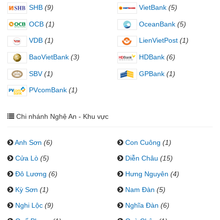
SHB
(9)
VietBank
(5)
OCB
(1)
OceanBank
(5)
VDB
(1)
LienVietPost
(1)
BaoVietBank
(3)
HDBank
(6)
SBV
(1)
GPBank
(1)
PVcomBank
(1)
Chi nhánh Nghệ An - Khu vực
Anh Sơn
(6)
Con Cuông
(1)
Cửa Lò
(5)
Diễn Châu
(15)
Đô Lương
(6)
Hưng Nguyên
(4)
Kỳ Sơn
(1)
Nam Đàn
(5)
Nghi Lộc
(9)
Nghĩa Đàn
(6)