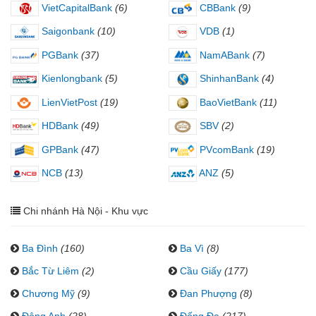
VietCapitalBank
(6)
CBBank
(9)
Saigonbank
(10)
VDB
(1)
PGBank
(37)
NamABank
(7)
Kienlongbank
(5)
ShinhanBank
(4)
LienVietPost
(19)
BaoVietBank
(11)
HDBank
(49)
SBV
(2)
GPBank
(47)
PVcomBank
(19)
NCB
(13)
ANZ
(5)
Chi nhánh Hà Nội - Khu vực
Ba Đình
(160)
Ba Vì
(8)
Bắc Từ Liêm
(2)
Cầu Giấy
(177)
Chương Mỹ
(9)
Đan Phượng
(8)
Đông Anh
(28)
Đống Đa
(217)