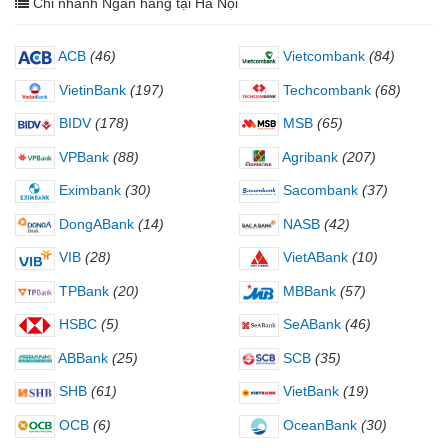
Chi nhánh Ngân hàng tại Hà Nội
ACB
(46)
Vietcombank
(84)
VietinBank
(197)
Techcombank
(68)
BIDV
(178)
MSB
(65)
VPBank
(88)
Agribank
(207)
Eximbank
(30)
Sacombank
(37)
DongABank
(14)
NASB
(42)
VIB
(28)
VietABank
(10)
TPBank
(20)
MBBank
(57)
HSBC
(5)
SeABank
(46)
ABBank
(25)
SCB
(35)
SHB
(61)
VietBank
(19)
OCB
(6)
OceanBank
(30)