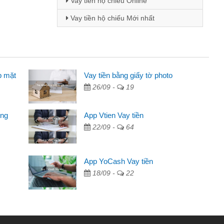
Vay tiền hộ chiếu Online
Vay tiền hộ chiếu Mới nhất
p mặt
inh viên
Vay tiền bằng giấy tờ photo
26/09 -
19
đến thông qua quảng cáo trên facebook. Tôi là
ên cần đóng tiền nhà, sinh nhật bạn bè, mà đọc
ong
App Vtien Vay tiền
c nhanh gọn nên tôi quyết định vay
22/09 -
64
Chánh
ần các ngân hàng không ai cho vay. Trong khi
App YoCash Vay tiền
ệu để giải quyết việc riêng, trong 1-2 ngày tôi trả
18/09 -
22
Cảm ơn đã giúp tôi kịp thời và nhanh chóng