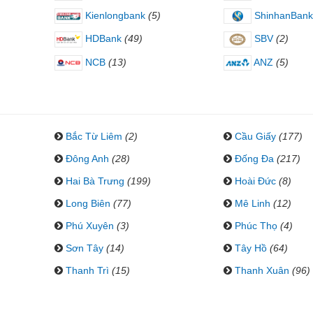
Kienlongbank
(5)
ShinhanBank
HDBank
(49)
SBV
(2)
NCB
(13)
ANZ
(5)
Bắc Từ Liêm
(2)
Cầu Giấy
(177)
Đông Anh
(28)
Đống Đa
(217)
Hai Bà Trưng
(199)
Hoài Đức
(8)
Long Biên
(77)
Mê Linh
(12)
Phú Xuyên
(3)
Phúc Thọ
(4)
Sơn Tây
(14)
Tây Hồ
(64)
Thanh Trì
(15)
Thanh Xuân
(96)