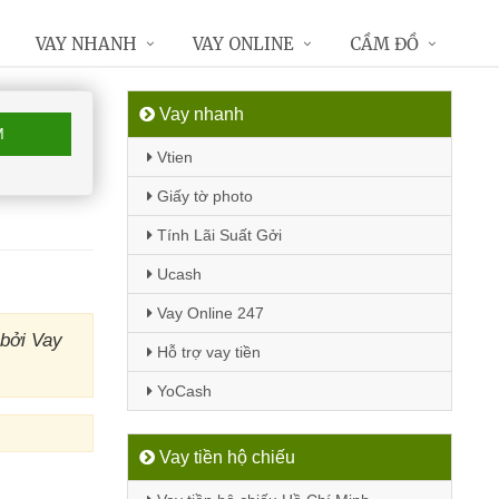
VAY NHANH
VAY ONLINE
CẦM ĐỒ
Vay nhanh
M
Vtien
Giấy tờ photo
Tính Lãi Suất Gởi
Ucash
Vay Online 247
bởi Vay
Hỗ trợ vay tiền
YoCash
Vay tiền hộ chiếu