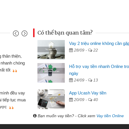
Có thể bạn quan tâm?
Vay 2 triệu online không cần gặ
Mai Lan - S
28/09 -
22
n định cầm cố chiếc xe wave
Tôi biết 
i vay tiền bằng CMND online
sinh viên n
Hỗ trợ vay tiền nhanh Online tr
 tiện lợi, sẽ giới thiệu cho bạn
thấy thủ tụ
ngày
24/09 -
13
Lâm Minh 
Mất 2 tu
App Ucash Vay tiền
án nhỏ lẻ nhiều lúc cần vốn nhập
cần có 2 tri
20/09 -
40
e qua bạn bè giới thiệu tôi đã giải
được thôi. 
ủa mình nhanh chóng
Bạn muốn vay tiền? - Click xem
Vay tiền Online