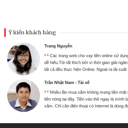
Ý kiến khách hàng
Đoàn Hữu Cảnh
Mình cần tiền gấp nê
sử dụng thân thiện,
nhưng thật may đã có gó
giải ngân nhanh chóng
không cần gặp mặt nên rất
i suất rất tốt
bè biết
Cấn Văn Lực - Tạp hóa
ền mặt mình đều vay
Tôi kinh doanh buôn b
 mình lại tiếp tục mua
hàng, nhờ biết đến websit
à dùng được
quyết được công việc c