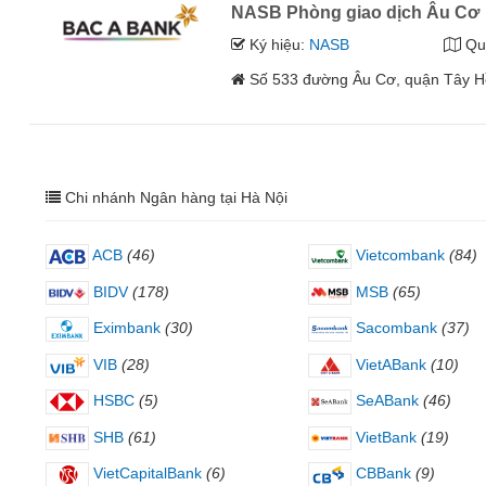
NASB Phòng giao dịch Âu Cơ
Ký hiệu:
NASB
Qu
Số 533 đường Âu Cơ, quận Tây H
Chi nhánh Ngân hàng tại Hà Nội
ACB
(46)
Vietcombank
(84)
BIDV
(178)
MSB
(65)
Eximbank
(30)
Sacombank
(37)
VIB
(28)
VietABank
(10)
HSBC
(5)
SeABank
(46)
SHB
(61)
VietBank
(19)
VietCapitalBank
(6)
CBBank
(9)