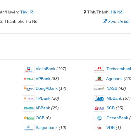
ận/Huyện:
Tây Hồ
Tỉnh/Thành:
Hà Nội
ồ, Thành phố Hà Nội
Xem chi tiết
VietinBank
(197)
Techcomban
VPBank
(88)
Agribank
(20
DongABank
(14)
NASB
(42)
TPBank
(20)
MBBank
(57)
ABBank
(25)
SCB
(35)
OCB
(6)
OceanBank
Saigonbank
(10)
VDB
(1)