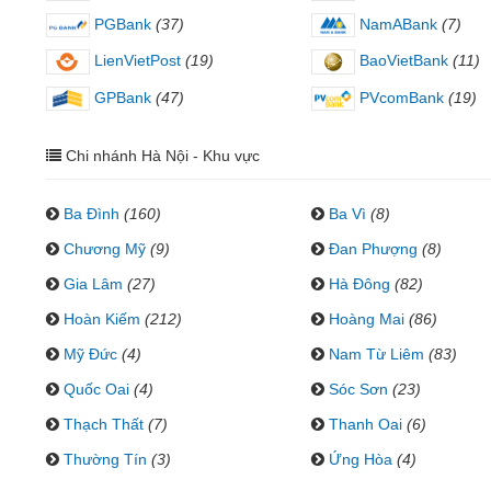
PGBank
(37)
NamABank
(7)
LienVietPost
(19)
BaoVietBank
(11)
GPBank
(47)
PVcomBank
(19)
Chi nhánh Hà Nội - Khu vực
Ba Đình
(160)
Ba Vì
(8)
Chương Mỹ
(9)
Đan Phượng
(8)
Gia Lâm
(27)
Hà Đông
(82)
Hoàn Kiếm
(212)
Hoàng Mai
(86)
Mỹ Đức
(4)
Nam Từ Liêm
(83)
Quốc Oai
(4)
Sóc Sơn
(23)
Thạch Thất
(7)
Thanh Oai
(6)
Thường Tín
(3)
Ứng Hòa
(4)