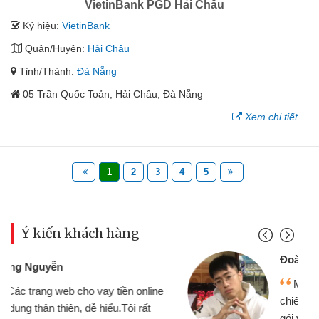
VietinBank PGD Hải Châu
Ký hiệu:
VietinBank
Quận/Huyện:
Hải Châu
Tỉnh/Thành:
Đà Nẵng
05 Trần Quốc Toản, Hải Châu, Đà Nẵng
Xem chi tiết
1
2
3
4
5
Ý kiến khách hàng
Đoàn Hữu Cảnh
Mình cần tiền gấp nên định cầm cố
chiếc xe wave nhưng thật may đã có
gói vay tiền bằng CMND online không