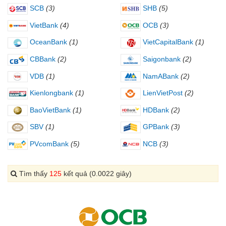
SCB
(3)
SHB
(5)
VietBank
(4)
OCB
(3)
OceanBank
(1)
VietCapitalBank
(1)
CBBank
(2)
Saigonbank
(2)
VDB
(1)
NamABank
(2)
Kienlongbank
(1)
LienVietPost
(2)
BaoVietBank
(1)
HDBank
(2)
SBV
(1)
GPBank
(3)
PVcomBank
(5)
NCB
(3)
Tìm thấy
125
kết quả (0.0022 giây)