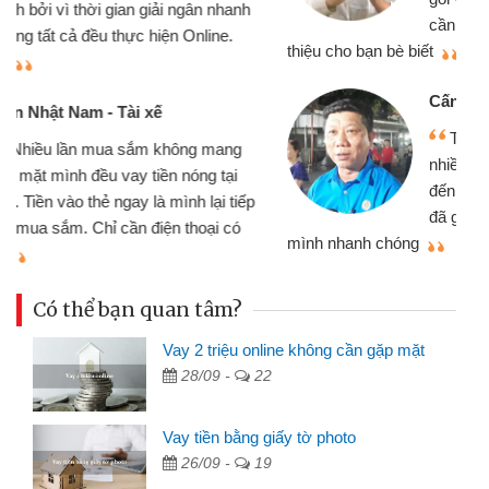
cần gặp mặt nên rất tiện lợi, sẽ giới
thiệu cho bạn bè biết
qu
Cấn Văn Lực - Tạp hóa
Tôi kinh doanh buôn bán nhỏ lẻ
nhiều lúc cần vốn nhập hàng, nhờ biết
đến website qua bạn bè giới thiệu tôi
đã giải quyết được công việc của
mình nhanh chóng
th
Có thể bạn quan tâm?
Vay 2 triệu online không cần gặp mặt
28/09 -
22
Vay tiền bằng giấy tờ photo
26/09 -
19