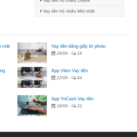
Vay tiền hộ chiếu Online
Vay tiền hộ chiếu Mới nhất
p mặt
inh viên
Vay tiền bằng giấy tờ photo
26/09 -
19
đến thông qua quảng cáo trên facebook. Tôi là
ên cần đóng tiền nhà, sinh nhật bạn bè, mà đọc
ong
App Vtien Vay tiền
c nhanh gọn nên tôi quyết định vay
22/09 -
64
Chánh
ần các ngân hàng không ai cho vay. Trong khi
App YoCash Vay tiền
ệu để giải quyết việc riêng, trong 1-2 ngày tôi trả
18/09 -
22
Cảm ơn đã giúp tôi kịp thời và nhanh chóng