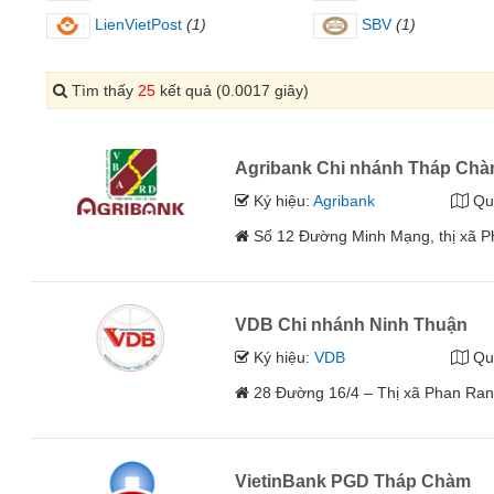
LienVietPost
(1)
SBV
(1)
Tìm thấy
25
kết quả (0.0017 giây)
Agribank Chi nhánh Tháp Ch
Ký hiệu:
Agribank
Qu
Số 12 Đường Minh Mạng, thị xã P
VDB Chi nhánh Ninh Thuận
Ký hiệu:
VDB
Qu
28 Đường 16/4 – Thị xã Phan Ra
VietinBank PGD Tháp Chàm