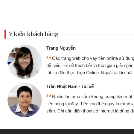
Ý kiến khách hàng
Đoàn Hữu Cảnh
Mình cần tiền gấp nê
sử dụng thân thiện,
nhưng thật may đã có gó
giải ngân nhanh chóng
không cần gặp mặt nên rất
i suất rất tốt
bè biết
Cấn Văn Lực - Tạp hóa
ền mặt mình đều vay
Tôi kinh doanh buôn b
 mình lại tiếp tục mua
hàng, nhờ biết đến websit
à dùng được
quyết được công việc c