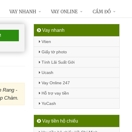
VAY NHANH
VAY ONLINE
CẦM ĐỒ
Vay nhanh
M
Vtien
Giấy tờ photo
Tính Lãi Suất Gởi
Ucash
Vay Online 247
n Rang -
Hỗ trợ vay tiền
áp Chàm.
YoCash
Vay tiền hộ chiếu