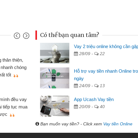
Có thể bạn quan tâm?
Vay 2 triệu online không cần gặ
Mai Lan - S
28/09 -
22
n định cầm cố chiếc xe wave
Tôi biết 
i vay tiền bằng CMND online
sinh viên n
Hỗ trợ vay tiền nhanh Online tr
 tiện lợi, sẽ giới thiệu cho bạn
thấy thủ tụ
ngày
24/09 -
13
Lâm Minh 
Mất 2 tu
App Ucash Vay tiền
án nhỏ lẻ nhiều lúc cần vốn nhập
cần có 2 tri
20/09 -
40
e qua bạn bè giới thiệu tôi đã giải
được thôi. 
ủa mình nhanh chóng
Bạn muốn vay tiền? - Click xem
Vay tiền Online