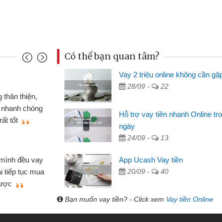
Có thể bạn quan tâm?
Vay 2 triệu online không cần gặ
Mai Lan - Sinh
28/09 -
22
nh cầm cố chiếc xe wave
Tôi biết đến
ay tiền bằng CMND online
sinh viên nên c
Hỗ trợ vay tiền nhanh Online tr
n lợi, sẽ giới thiệu cho bạn
thấy thủ tục nh
ngày
24/09 -
13
Lâm Minh Chá
Mất 2 tuần c
App Ucash Vay tiền
hỏ lẻ nhiều lúc cần vốn nhập
cần có 2 triệu đ
20/09 -
40
a bạn bè giới thiệu tôi đã giải
được thôi. Cảm 
mình nhanh chóng
Bạn muốn vay tiền? - Click xem
Vay tiền Online