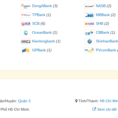
DongABank
(3)
NASB
(2)
TPBank
(1)
MBBank
(2)
SCB
(6)
SHB
(2)
OceanBank
(1)
CBBank
(1)
Kienlongbank
(1)
ShinhanBank
GPBank
(1)
PVcomBank
ận/Huyện:
Quận 3
Tỉnh/Thành:
Hồ Chí Mi
 Phố Hồ Chí Minh.
Xem chi tiết