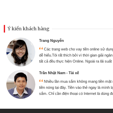
Ý kiến khách hàng
Đoàn Hữu Cảnh
Mình cần tiền gấp nên đị
ụng thân thiện,
nhưng thật may đã có gói v
 ngân nhanh chóng
không cần gặp mặt nên rất tiệ
ất rất tốt
bè biết
Cấn Văn Lực - Tạp hóa
ặt mình đều vay
Tôi kinh doanh buôn bán n
h lại tiếp tục mua
hàng, nhờ biết đến website qu
ùng được
quyết được công việc của 