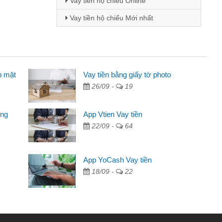
Vay tiền hộ chiếu Online
Vay tiền hộ chiếu Mới nhất
p mặt
 viên
Vay tiền bằng giấy tờ photo
26/09 -
19
 thông qua quảng cáo trên facebook. Tôi là
ần đóng tiền nhà, sinh nhật bạn bè, mà đọc
ong
App Vtien Vay tiền
anh gọn nên tôi quyết định vay
22/09 -
64
nh
ác ngân hàng không ai cho vay. Trong khi
App YoCash Vay tiền
ể giải quyết việc riêng, trong 1-2 ngày tôi trả
18/09 -
22
ơn đã giúp tôi kịp thời và nhanh chóng