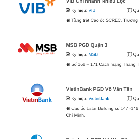
VIB Chi nhánh Nhiêu Lộc
Ký hiệu:
VIB
Qu
Tầng trệt Cao ốc SCREC, Trương 
MSB PGD Quận 3
Ký hiệu:
MSB
Qu
Số 169 – 171 Cách mạng Tháng T
VietinBank PGD Võ Văn Tần
Ký hiệu:
VietinBank
Qu
Cao ốc Estar Building số 147 -14
Chí Minh.