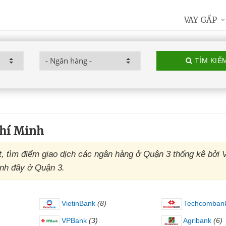
VAY GẤP
TÌM KIẾ
Chí Minh
, tìm điểm giao dịch các ngân hàng ở Quận 3 thống kê bởi V
anh đây ở Quận 3.
VietinBank
(8)
Techcomban
VPBank
(3)
Agribank
(6)