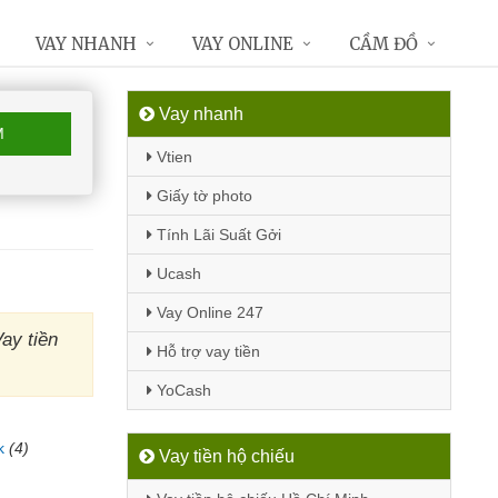
VAY NHANH
VAY ONLINE
CẦM ĐỒ
Vay nhanh
M
Vtien
Giấy tờ photo
Tính Lãi Suất Gởi
Ucash
Vay Online 247
ay tiền
Hỗ trợ vay tiền
YoCash
k
(4)
Vay tiền hộ chiếu