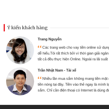
Ý kiến khách hàng
Đoàn Hữu Cảnh
Mình cần tiền gấp nên đị
ụng thân thiện,
nhưng thật may đã có gói v
 ngân nhanh chóng
không cần gặp mặt nên rất tiệ
ất rất tốt
bè biết
Cấn Văn Lực - Tạp hóa
ặt mình đều vay
Tôi kinh doanh buôn bán n
h lại tiếp tục mua
hàng, nhờ biết đến website qu
ùng được
quyết được công việc của 