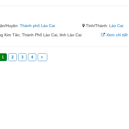
ận/Huyện:
Thành phố Lào Cai
Tỉnh/Thành:
Lào Cai
 Kim Tân, Thành Phố Lào Cai, tỉnh Lào Cai
Xem chi tiết
1
2
3
4