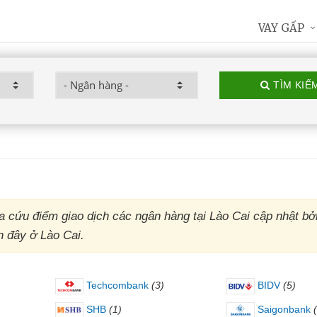
VAY GẤP
TÌM KIẾ
a cứu điểm giao dịch các ngân hàng tại Lào Cai cập nhật bởi
h đây ở Lào Cai.
Techcombank
(3)
BIDV
(5)
SHB
(1)
Saigonbank