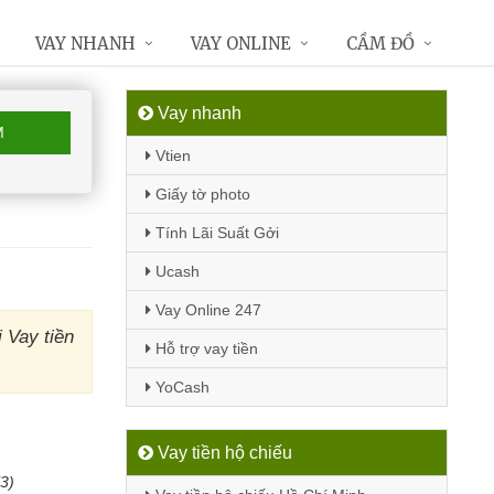
VAY NHANH
VAY ONLINE
CẦM ĐỒ
Vay nhanh
M
Vtien
Giấy tờ photo
Tính Lãi Suất Gởi
Ucash
Vay Online 247
 Vay tiền
Hỗ trợ vay tiền
YoCash
Vay tiền hộ chiếu
(3)