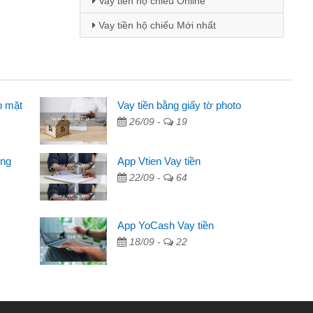
Vay tiền hộ chiếu Online
Vay tiền hộ chiếu Mới nhất
p mặt
 viên
Vay tiền bằng giấy tờ photo
26/09 -
19
 thông qua quảng cáo trên facebook. Tôi là
ần đóng tiền nhà, sinh nhật bạn bè, mà đọc
ong
App Vtien Vay tiền
anh gọn nên tôi quyết định vay
22/09 -
64
nh
ác ngân hàng không ai cho vay. Trong khi
App YoCash Vay tiền
ể giải quyết việc riêng, trong 1-2 ngày tôi trả
18/09 -
22
ơn đã giúp tôi kịp thời và nhanh chóng