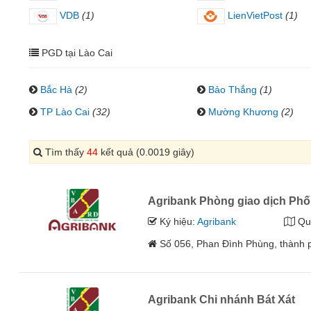
VDB
(1)
LienVietPost
(1)
PGD tại Lào Cai
Bắc Hà
(2)
Bảo Thắng
(1)
TP Lào Cai
(32)
Mường Khương
(2)
Tìm thấy
44
kết quả (0.0019 giây)
Agribank Phòng giao dịch Phố
Ký hiệu:
Agribank
Qu
Số 056, Phan Đình Phùng, thành p
Agribank Chi nhánh Bát Xát