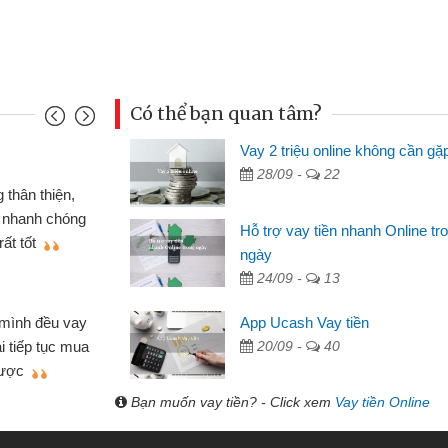
Có thể bạn quan tâm?
Vay 2 triệu online không cần gặ
Mai Lan - Sinh
28/09 -
22
nh cầm cố chiếc xe wave
Tôi biết đến
ay tiền bằng CMND online
sinh viên nên c
Hỗ trợ vay tiền nhanh Online tr
n lợi, sẽ giới thiệu cho bạn
thấy thủ tục nh
ngày
24/09 -
13
Lâm Minh Chá
Mất 2 tuần c
App Ucash Vay tiền
hỏ lẻ nhiều lúc cần vốn nhập
cần có 2 triệu đ
20/09 -
40
a bạn bè giới thiệu tôi đã giải
được thôi. Cảm 
mình nhanh chóng
Bạn muốn vay tiền? - Click xem
Vay tiền Online