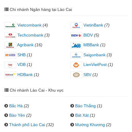
Chi nhánh Ngân hàng tại Lào Cai
Vietcombank
(4)
VietinBank
(7)
Techcombank
(3)
BIDV
(5)
Agribank
(16)
MBBank
(1)
SHB
(1)
Saigonbank
(3)
VDB
(1)
LienVietPost
(1)
HDBank
(1)
SBV
(1)
Chi nhánh Lào Cai - Khu vực
Bắc Hà
(2)
Bảo Thắng
(1)
Bảo Yên
(2)
Bát Xát
(1)
Thành phố Lào Cai
(32)
Mường Khương
(2)