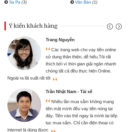
Sa Pa
(3)
Văn Bàn
(1)
Ý kiến khách hàng
Đoàn Hữu Cảnh
Mình cần tiền gấp nên định cầm
ền online
chiếc xe wave nhưng thật may đã 
ôi rất
gói vay tiền bằng CMND online kh
gân nhanh
cần gặp mặt nên rất tiện lợi, sẽ giớ
nline.
thiệu cho bạn bè biết
Cấn Văn Lực - Tạp hóa
Tôi kinh doanh buôn bán nhỏ lẻ
ng mang
nhiều lúc cần vốn nhập hàng, nhờ b
óng tại
đến website qua bạn bè giới thiệu t
h lại tiếp
đã giải quyết được công việc của
hoại có
mình nhanh chóng