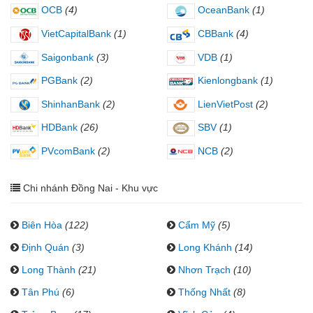
OCB
(4)
OceanBank
(1)
VietCapitalBank
(1)
CBBank
(4)
Saigonbank
(3)
VDB
(1)
PGBank
(2)
Kienlongbank
(1)
ShinhanBank
(2)
LienVietPost
(2)
HDBank
(26)
SBV
(1)
PVcomBank
(2)
NCB
(2)
Chi nhánh Đồng Nai - Khu vực
Biên Hòa
(122)
Cẩm Mỹ
(5)
Định Quán
(3)
Long Khánh
(14)
Long Thành
(21)
Nhơn Trạch
(10)
Tân Phú
(6)
Thống Nhất
(8)