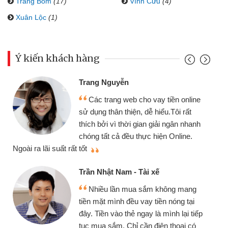
Trảng Bom
(17)
Vĩnh Cửu
(4)
Xuân Lộc
(1)
Ý kiến khách hàng
Trang Nguyễn
Các trang web cho vay tiền online
sử dụng thân thiện, dễ hiểu.Tôi rất
thích bởi vì thời gian giải ngân nhanh
chóng tất cả đều thực hiện Online.
thi
Ngoài ra lãi suất rất tốt
Trần Nhật Nam - Tài xế
Nhiều lần mua sắm không mang
tiền mặt mình đều vay tiền nóng tại
đây. Tiền vào thẻ ngay là mình lại tiếp
tục mua sắm. Chỉ cần điện thoại có