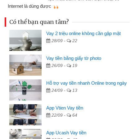
mì
Internet là dùng được
Có thể bạn quan tâm?
Vay 2 triệu online không cần gặp mặt
28/09 -
22
Vay tiền bằng giấy tờ photo
26/09 -
19
Hỗ trợ vay tiền nhanh Online trong ngày
24/09 -
13
App Vtien Vay tiền
22/09 -
64
App Ucash Vay tiền