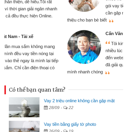
gói vay tiền bằng CMND online không
cần gặp mặt nên rất tiện lợi, sẽ giới
thiệu cho bạn bè biết
qu
Cấn Văn Lực - Tạp hóa
Tôi kinh doanh buôn bán nhỏ lẻ
nhiều lúc cần vốn nhập hàng, nhờ biết
đến website qua bạn bè giới thiệu tôi
đã giải quyết được công việc của
mình nhanh chóng
th
Có thể bạn quan tâm?
Vay 2 triệu online không cần gặp mặt
28/09 -
22
Vay tiền bằng giấy tờ photo
26/09 -
19