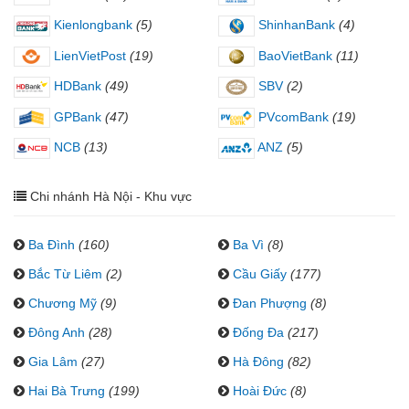
Kienlongbank
(5)
ShinhanBank
(4)
LienVietPost
(19)
BaoVietBank
(11)
HDBank
(49)
SBV
(2)
GPBank
(47)
PVcomBank
(19)
NCB
(13)
ANZ
(5)
Chi nhánh Hà Nội - Khu vực
Ba Đình
(160)
Ba Vì
(8)
Bắc Từ Liêm
(2)
Cầu Giấy
(177)
Chương Mỹ
(9)
Đan Phượng
(8)
Đông Anh
(28)
Đống Đa
(217)
Gia Lâm
(27)
Hà Đông
(82)
Hai Bà Trưng
(199)
Hoài Đức
(8)