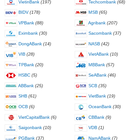
VietinBank
(197)
Techcombank
(68)
BIDV
(178)
MSB
(65)
VPBank
(88)
Agribank
(207)
Eximbank
(30)
Sacombank
(37)
DongABank
(14)
NASB
(42)
VIB
(28)
VietABank
(10)
TPBank
(20)
MBBank
(57)
HSBC
(5)
SeABank
(46)
ABBank
(25)
SCB
(35)
SHB
(61)
VietBank
(19)
OCB
(6)
OceanBank
(30)
VietCapitalBank
(6)
CBBank
(9)
Saigonbank
(10)
VDB
(1)
PGBank
(37)
NamABank
(7)