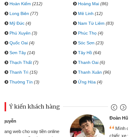
Hoàn Kiếm
(212)
Hoàng Mai
(86)
Long Biên
(77)
Mê Linh
(12)
Mỹ Đức
(4)
Nam Từ Liêm
(83)
Phú Xuyên
(3)
Phúc Thọ
(4)
Quốc Oai
(4)
Sóc Sơn
(23)
Sơn Tây
(14)
Tây Hồ
(64)
Thạch Thất
(7)
Thanh Oai
(6)
Thanh Trì
(15)
Thanh Xuân
(96)
Thường Tín
(3)
Ứng Hòa
(4)
Ý kiến khách hàng
Đoàn Hữu Cảnh
Mình cần tiền gấp nên định cầm cố
chiếc xe wave nhưng thật may đã có