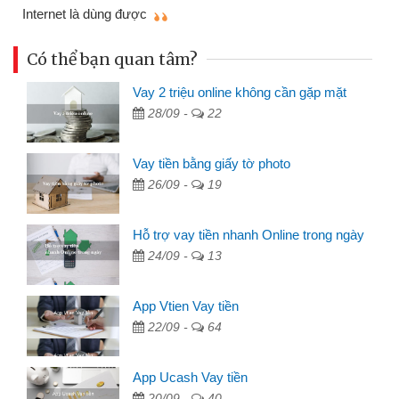
mì
Internet là dùng được
Có thể bạn quan tâm?
Vay 2 triệu online không cần gặp mặt
28/09 -
22
Vay tiền bằng giấy tờ photo
26/09 -
19
Hỗ trợ vay tiền nhanh Online trong ngày
24/09 -
13
App Vtien Vay tiền
22/09 -
64
App Ucash Vay tiền
20/09 -
40