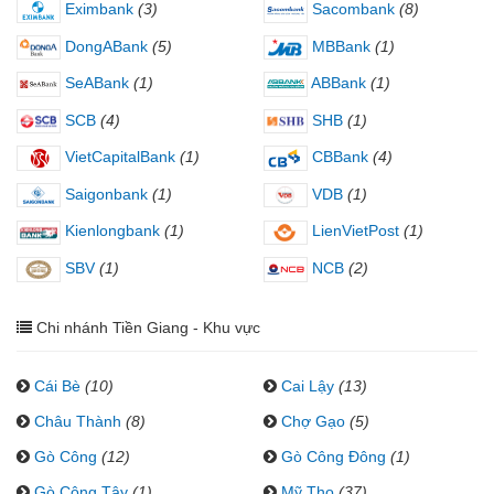
Eximbank
(3)
Sacombank
(8)
DongABank
(5)
MBBank
(1)
SeABank
(1)
ABBank
(1)
SCB
(4)
SHB
(1)
VietCapitalBank
(1)
CBBank
(4)
Saigonbank
(1)
VDB
(1)
Kienlongbank
(1)
LienVietPost
(1)
SBV
(1)
NCB
(2)
Chi nhánh Tiền Giang - Khu vực
Cái Bè
(10)
Cai Lậy
(13)
Châu Thành
(8)
Chợ Gạo
(5)
Gò Công
(12)
Gò Công Đông
(1)
Gò Công Tây
(1)
Mỹ Tho
(37)