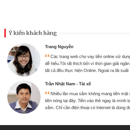
Ý kiến khách hàng
Đoàn Hữu Cảnh
Mình cần tiền gấp nên định 
 thân thiện,
nhưng thật may đã có gói vay 
ân nhanh chóng
không cần gặp mặt nên rất tiện l
rất tốt
bè biết
Cấn Văn Lực - Tạp hóa
 mình đều vay
Tôi kinh doanh buôn bán nhỏ 
ại tiếp tục mua
hàng, nhờ biết đến website qua b
 được
quyết được công việc của mìn