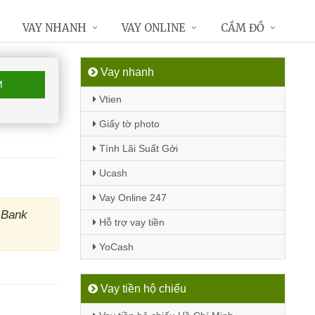
VAY NHANH
VAY ONLINE
CẦM ĐỒ
Vay nhanh
M
Vtien
Giấy tờ photo
Tính Lãi Suất Gởi
Ucash
Vay Online 247
l Bank
Hỗ trợ vay tiền
YoCash
Vay tiền hộ chiếu