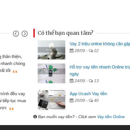
Có thể bạn quan tâm?
Vay 2 triệu online không cần gặ
Mai Lan - Sinh vi
28/09 -
22
cầm cố chiếc xe wave
Tôi biết đến thô
tiền bằng CMND online
sinh viên nên cần 
Hỗ trợ vay tiền nhanh Online tr
ợi, sẽ giới thiệu cho bạn
thấy thủ tục nhanh
ngày
24/09 -
13
Lâm Minh Chánh
Mất 2 tuần các 
App Ucash Vay tiền
lẻ nhiều lúc cần vốn nhập
cần có 2 triệu để gi
20/09 -
40
ạn bè giới thiệu tôi đã giải
được thôi. Cảm ơn 
h nhanh chóng
Bạn muốn vay tiền? - Click xem
Vay tiền Online