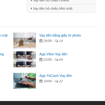
Vay tiền hộ chiếu Online
Vay tiền hộ chiếu Mới nhất
p mặt
ên
Vay tiền bằng giấy tờ photo
26/09 -
19
ng qua quảng cáo trên facebook. Tôi là
đóng tiền nhà, sinh nhật bạn bè, mà đọc
ong
App Vtien Vay tiền
 gọn nên tôi quyết định vay
22/09 -
64
ngân hàng không ai cho vay. Trong khi
App YoCash Vay tiền
ải quyết việc riêng, trong 1-2 ngày tôi trả
18/09 -
22
đã giúp tôi kịp thời và nhanh chóng