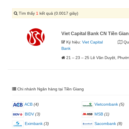
Tìm thấy
1
kết quả (0.0017 giây)
Viet Capital Bank CN Tiền Gia
Ký hiệu:
Viet Capital
Qu
Bank
21 – 23 – 25 Lê Văn Duyệt, Phườ
Chi nhánh Ngân hàng tại Tiền Giang
ACB
(4)
Vietcombank
(5)
BIDV
(3)
MSB
(1)
Eximbank
(3)
Sacombank
(8)