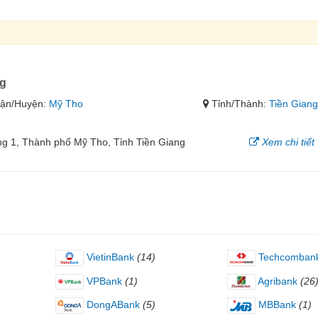
ng
ận/Huyện:
Mỹ Tho
Tỉnh/Thành:
Tiền Gian
ng 1, Thành phố Mỹ Tho, Tỉnh Tiền Giang
Xem chi tiết
VietinBank
(14)
Techcomban
VPBank
(1)
Agribank
(26
DongABank
(5)
MBBank
(1)