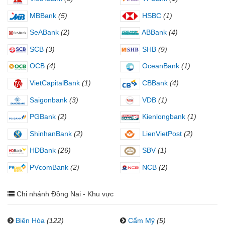
MBBank
(5)
HSBC
(1)
SeABank
(2)
ABBank
(4)
SCB
(3)
SHB
(9)
OCB
(4)
OceanBank
(1)
VietCapitalBank
(1)
CBBank
(4)
Saigonbank
(3)
VDB
(1)
PGBank
(2)
Kienlongbank
(1)
ShinhanBank
(2)
LienVietPost
(2)
HDBank
(26)
SBV
(1)
PVcomBank
(2)
NCB
(2)
Chi nhánh Đồng Nai - Khu vực
Biên Hòa
(122)
Cẩm Mỹ
(5)