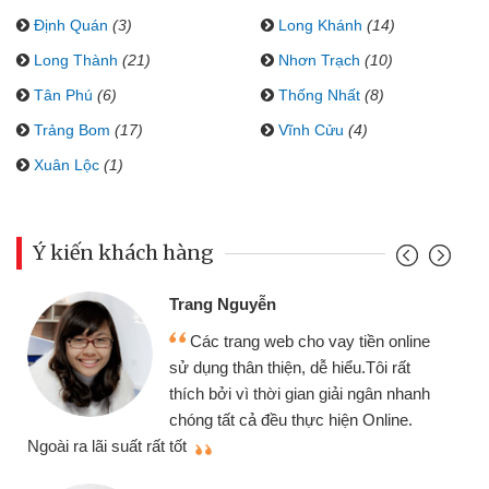
Định Quán
(3)
Long Khánh
(14)
Long Thành
(21)
Nhơn Trạch
(10)
Tân Phú
(6)
Thống Nhất
(8)
Trảng Bom
(17)
Vĩnh Cửu
(4)
Xuân Lộc
(1)
Ý kiến khách hàng
Trang Nguyễn
Các trang web cho vay tiền online
sử dụng thân thiện, dễ hiểu.Tôi rất
thích bởi vì thời gian giải ngân nhanh
chóng tất cả đều thực hiện Online.
thi
Ngoài ra lãi suất rất tốt