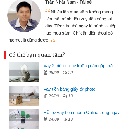
Trần Nhật Nam - Tài xế
Nhiều lần mua sắm không mang
tiền mặt mình đều vay tiền nóng tại
đây. Tiền vào thẻ ngay là mình lại tiếp
tục mua sắm. Chỉ cần điện thoại có
mì
Internet là dùng được
Có thể bạn quan tâm?
Vay 2 triệu online không cần gặp mặt
28/09 -
22
Vay tiền bằng giấy tờ photo
26/09 -
19
Hỗ trợ vay tiền nhanh Online trong ngày
24/09 -
13