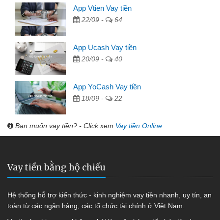
App Vtien Vay tiền
22/09 -
64
App Ucash Vay tiền
20/09 -
40
App YoCash Vay tiền
18/09 -
22
Bạn muốn vay tiền? - Click xem
Vay tiền Online
Vay tiền bằng hộ chiếu
Hệ thống hỗ trợ kiến thức - kinh nghiệm vay tiền nhanh, uy tín, an
toàn từ các ngân hàng, các tổ chức tài chính ở Việt Nam.