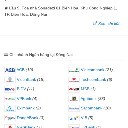
Lầu 9, Tòa nhà Sonadezi 01 Biên Hòa, Khu Công Nghiệp 1,
TP. Biên Hòa, Đồng Nai
Xem chi tiết
Chi nhánh Ngân hàng tại Đồng Nai
ACB
(10)
Vietcombank
(21)
VietinBank
(18)
Techcombank
(6)
BIDV
(11)
MSB
(3)
VPBank
(4)
Agribank
(38)
Eximbank
(2)
Sacombank
(10)
DongABank
(3)
VIB
(5)
VietABank
(3)
TPBank
(1)