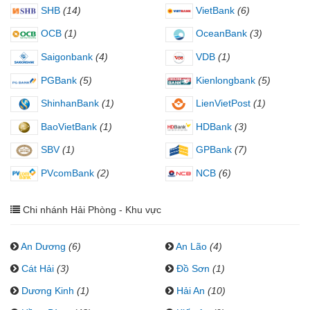
SHB
(14)
VietBank
(6)
OCB
(1)
OceanBank
(3)
Saigonbank
(4)
VDB
(1)
PGBank
(5)
Kienlongbank
(5)
ShinhanBank
(1)
LienVietPost
(1)
BaoVietBank
(1)
HDBank
(3)
SBV
(1)
GPBank
(7)
PVcomBank
(2)
NCB
(6)
Chi nhánh Hải Phòng - Khu vực
An Dương
(6)
An Lão
(4)
Cát Hải
(3)
Đồ Sơn
(1)
Dương Kinh
(1)
Hải An
(10)