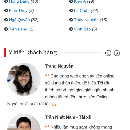
Hồng Bàng
(48)
Kiến An
(9)
Kiến Thụy
(3)
Lê Chân
(64)
Ngô Quyền
(82)
Thủy Nguyên
(15)
Tiên Lãng
(1)
Vĩnh Bảo
(5)
Ý kiến khách hàng
Trang Nguyễn
Các trang web cho vay tiền online
sử dụng thân thiện, dễ hiểu.Tôi rất
thích bởi vì thời gian giải ngân nhanh
chóng tất cả đều thực hiện Online.
thi
Ngoài ra lãi suất rất tốt
Trần Nhật Nam - Tài xế
Nhiều lần mua sắm không mang