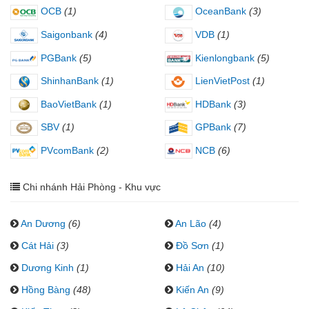
OCB
(1)
OceanBank
(3)
Saigonbank
(4)
VDB
(1)
PGBank
(5)
Kienlongbank
(5)
ShinhanBank
(1)
LienVietPost
(1)
BaoVietBank
(1)
HDBank
(3)
SBV
(1)
GPBank
(7)
PVcomBank
(2)
NCB
(6)
Chi nhánh Hải Phòng - Khu vực
An Dương
(6)
An Lão
(4)
Cát Hải
(3)
Đồ Sơn
(1)
Dương Kinh
(1)
Hải An
(10)
Hồng Bàng
(48)
Kiến An
(9)