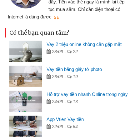
p
đã giải quyết được công việc của
mình nhanh chóng
t
Có thể bạn quan tâm?
Vay 2 triệu online không cần gặp mặt
28/09 -
22
Vay tiền bằng giấy tờ photo
26/09 -
19
Hỗ trợ vay tiền nhanh Online trong ngày
24/09 -
13
App Vtien Vay tiền
22/09 -
64