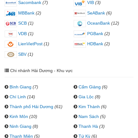
Sacombank
(7)
VIB
(3)
MBBank
(2)
SeABank
(6)
SCB
(1)
OceanBank
(12)
VDB
(1)
PGBank
(2)
LienVietPost
(1)
HDBank
(2)
SBV
(1)
Chi nhánh Hải Dương - Khu vực
Bình Giang
(7)
Cẩm Giàng
(6)
Chí Linh
(14)
Gia Lộc
(8)
Thành phố Hải Dương
(61)
Kim Thành
(6)
Kinh Môn
(10)
Nam Sách
(5)
Ninh Giang
(8)
Thanh Hà
(3)
Thanh Miện
(5)
Tứ Kỳ
(6)