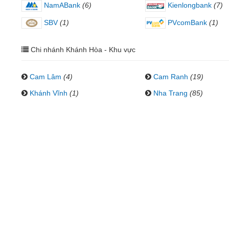
NamABank
(6)
Kienlongbank
(7)
SBV
(1)
PVcomBank
(1)
Chi nhánh Khánh Hòa - Khu vực
Cam Lâm
(4)
Cam Ranh
(19)
Khánh Vĩnh
(1)
Nha Trang
(85)