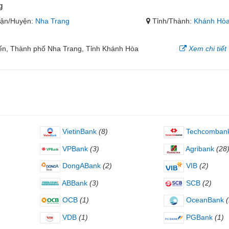
g
ận/Huyện:
Nha Trang
Tỉnh/Thành:
Khánh Hò
ến, Thành phố Nha Trang, Tỉnh Khánh Hòa
Xem chi tiết
VietinBank
(8)
Techcomban
VPBank
(3)
Agribank
(28
DongABank
(2)
VIB
(2)
ABBank
(3)
SCB
(2)
OCB
(1)
OceanBank
(
VDB
(1)
PGBank
(1)