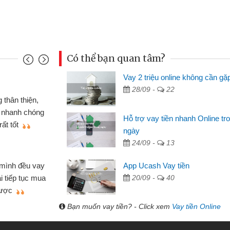
Có thể bạn quan tâm?
Vay 2 triệu online không cần gặ
Mai Lan - S
28/09 -
22
n định cầm cố chiếc xe wave
Tôi biết 
i vay tiền bằng CMND online
sinh viên n
Hỗ trợ vay tiền nhanh Online tr
 tiện lợi, sẽ giới thiệu cho bạn
thấy thủ tụ
ngày
24/09 -
13
Lâm Minh 
Mất 2 tu
App Ucash Vay tiền
án nhỏ lẻ nhiều lúc cần vốn nhập
cần có 2 tri
20/09 -
40
e qua bạn bè giới thiệu tôi đã giải
được thôi. 
ủa mình nhanh chóng
Bạn muốn vay tiền? - Click xem
Vay tiền Online