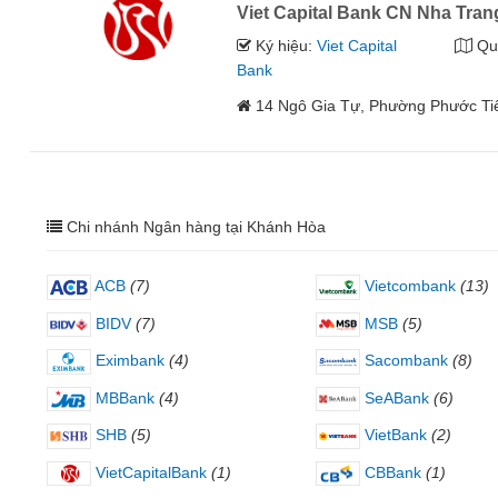
Viet Capital Bank CN Nha Tran
Ký hiệu:
Viet Capital
Qu
Bank
14 Ngô Gia Tự, Phường Phước Ti
Chi nhánh Ngân hàng tại Khánh Hòa
ACB
(7)
Vietcombank
(13)
BIDV
(7)
MSB
(5)
Eximbank
(4)
Sacombank
(8)
MBBank
(4)
SeABank
(6)
SHB
(5)
VietBank
(2)
VietCapitalBank
(1)
CBBank
(1)