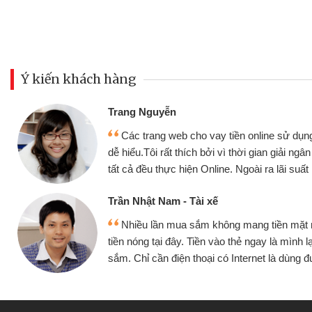
Ý kiến khách hàng
Đoàn Hữu Cảnh
Mình cần tiền gấp nê
sử dụng thân thiện,
nhưng thật may đã có gó
giải ngân nhanh chóng
không cần gặp mặt nên rất
i suất rất tốt
bè biết
Cấn Văn Lực - Tạp hóa
ền mặt mình đều vay
Tôi kinh doanh buôn b
 mình lại tiếp tục mua
hàng, nhờ biết đến websit
à dùng được
quyết được công việc c