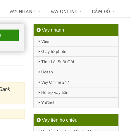
VAY NHANH
VAY ONLINE
CẦM ĐỒ
Vay nhanh
M
Vtien
Giấy tờ photo
Tính Lãi Suất Gởi
Ucash
Vay Online 247
 Bank
Hỗ trợ vay tiền
YoCash
Vay tiền hộ chiếu