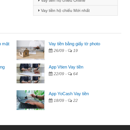
Vay tiền hộ chiếu Online
Vay tiền hộ chiếu Mới nhất
p mặt
inh viên
Vay tiền bằng giấy tờ photo
26/09 -
19
đến thông qua quảng cáo trên facebook. Tôi là
ên cần đóng tiền nhà, sinh nhật bạn bè, mà đọc
ong
App Vtien Vay tiền
c nhanh gọn nên tôi quyết định vay
22/09 -
64
Chánh
ần các ngân hàng không ai cho vay. Trong khi
App YoCash Vay tiền
ệu để giải quyết việc riêng, trong 1-2 ngày tôi trả
18/09 -
22
Cảm ơn đã giúp tôi kịp thời và nhanh chóng