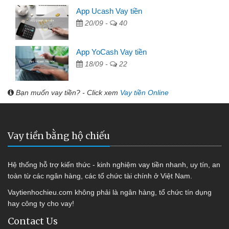
App Ucash Vay tiền
20/09 -
40
App YoCash Vay tiền
18/09 -
22
Bạn muốn vay tiền? - Click xem
Vay tiền Online
Vay tiền bằng hộ chiếu
Hệ thống hỗ trợ kiến thức - kinh nghiệm vay tiền nhanh, uy tín, an
toàn từ các ngân hàng, các tổ chức tài chính ở Việt Nam.
Vaytienhochieu.com không phải là ngân hàng, tổ chức tín dụng
hay công ty cho vay!
Contact Us