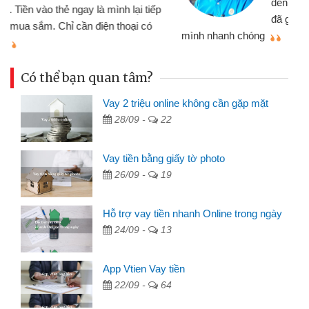
đến website qua bạn bè giới thiệu tôi
đã giải quyết được công việc của
mình nhanh chóng
th
Có thể bạn quan tâm?
Vay 2 triệu online không cần gặp mặt
28/09 -
22
Vay tiền bằng giấy tờ photo
26/09 -
19
Hỗ trợ vay tiền nhanh Online trong ngày
24/09 -
13
App Vtien Vay tiền
22/09 -
64