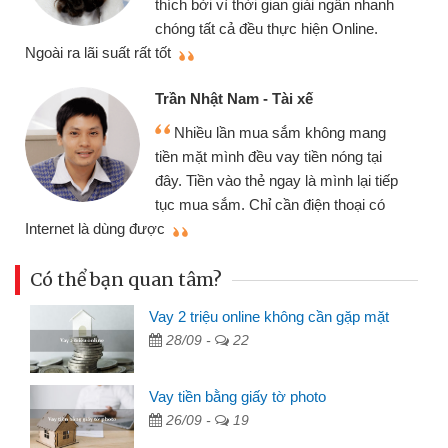
thích bởi vì thời gian giải ngân nhanh
chóng tất cả đều thực hiện Online.
thi
Ngoài ra lãi suất rất tốt
Trần Nhật Nam - Tài xế
Nhiều lần mua sắm không mang
tiền mặt mình đều vay tiền nóng tại
đây. Tiền vào thẻ ngay là mình lại tiếp
tục mua sắm. Chỉ cần điện thoại có
mì
Internet là dùng được
Có thể bạn quan tâm?
Vay 2 triệu online không cần gặp mặt
28/09 -
22
Vay tiền bằng giấy tờ photo
26/09 -
19