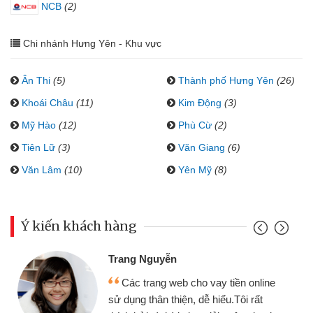
NCB
(2)
Chi nhánh Hưng Yên - Khu vực
Ân Thi
(5)
Thành phố Hưng Yên
(26)
Khoái Châu
(11)
Kim Động
(3)
Mỹ Hào
(12)
Phù Cừ
(2)
Tiên Lữ
(3)
Văn Giang
(6)
Văn Lâm
(10)
Yên Mỹ
(8)
Ý kiến khách hàng
Trang Nguyễn
Các trang web cho vay tiền online
sử dụng thân thiện, dễ hiểu.Tôi rất