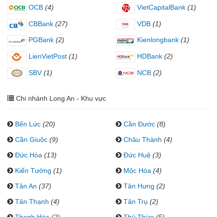
OCB
(4)
VietCapitalBank
(1)
CBBank
(27)
VDB
(1)
PGBank
(2)
Kienlongbank
(1)
LienVietPost
(1)
HDBank
(2)
SBV
(1)
NCB
(2)
Chi nhánh Long An - Khu vực
Bến Lức
(20)
Cần Đước
(8)
Cần Giuộc
(9)
Châu Thành
(4)
Đức Hòa
(13)
Đức Huệ
(3)
Kiến Tường
(1)
Mộc Hóa
(4)
Tân An
(37)
Tân Hưng
(2)
Tân Thạnh
(4)
Tân Trụ
(2)