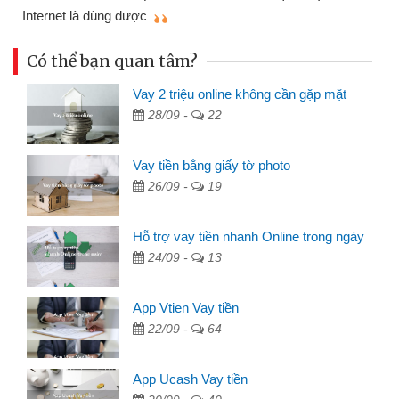
mì
Internet là dùng được
Có thể bạn quan tâm?
Vay 2 triệu online không cần gặp mặt
28/09 -
22
Vay tiền bằng giấy tờ photo
26/09 -
19
Hỗ trợ vay tiền nhanh Online trong ngày
24/09 -
13
App Vtien Vay tiền
22/09 -
64
App Ucash Vay tiền