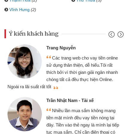
Thạnh Hóa
(2)
Thủ Thừa
(5)
Vĩnh Hưng
(2)
Ý kiến khách hàng
Trang Nguyễn
Các trang web cho vay tiền online
sử dụng thân thiện, dễ hiểu.Tôi rất
thích bởi vì thời gian giải ngân nhanh
chóng tất cả đều thực hiện Online.
thi
Ngoài ra lãi suất rất tốt
Trần Nhật Nam - Tài xế
Nhiều lần mua sắm không mang
tiền mặt mình đều vay tiền nóng tại
đây. Tiền vào thẻ ngay là mình lại tiếp
tục mua sắm. Chỉ cần điện thoại có