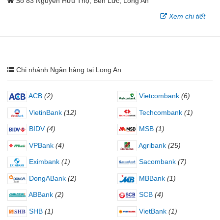
Số 83 Nguyễn Hữu Thọ, Bến Lức, Long An
Xem chi tiết
Chi nhánh Ngân hàng tại Long An
ACB
(2)
Vietcombank
(6)
VietinBank
(12)
Techcombank
(1)
BIDV
(4)
MSB
(1)
VPBank
(4)
Agribank
(25)
Eximbank
(1)
Sacombank
(7)
DongABank
(2)
MBBank
(1)
ABBank
(2)
SCB
(4)
SHB
(1)
VietBank
(1)