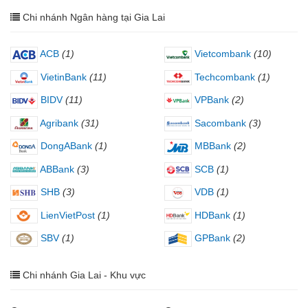
Chi nhánh Ngân hàng tại Gia Lai
ACB
(1)
Vietcombank
(10)
VietinBank
(11)
Techcombank
(1)
BIDV
(11)
VPBank
(2)
Agribank
(31)
Sacombank
(3)
DongABank
(1)
MBBank
(2)
ABBank
(3)
SCB
(1)
SHB
(3)
VDB
(1)
LienVietPost
(1)
HDBank
(1)
SBV
(1)
GPBank
(2)
Chi nhánh Gia Lai - Khu vực