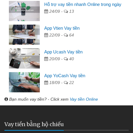
Hỗ trợ vay tiền nhanh Online trong ngày
24/09 -
13
App Vtien Vay tiền
22/09 -
64
App Ucash Vay tiền
20/09 -
40
App YoCash Vay tiền
18/09 -
22
Bạn muốn vay tiền? - Click xem
Vay tiền Online
Vay tiền bằng hộ chiếu