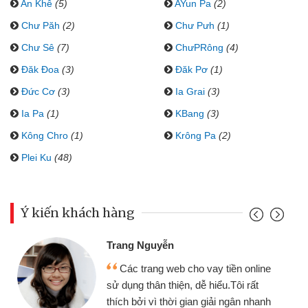
An Khê
(5)
AYun Pa
(2)
Chư Păh
(2)
Chư Pưh
(1)
Chư Sê
(7)
ChưPRông
(4)
Đăk Đoa
(3)
Đăk Pơ
(1)
Đức Cơ
(3)
Ia Grai
(3)
Ia Pa
(1)
KBang
(3)
Kông Chro
(1)
Krông Pa
(2)
Plei Ku
(48)
Ý kiến khách hàng
Trang Nguyễn
Các trang web cho vay tiền online
sử dụng thân thiện, dễ hiểu.Tôi rất
thích bởi vì thời gian giải ngân nhanh