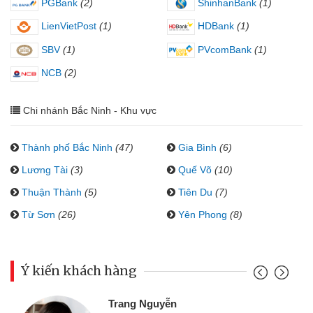
PGBank
(2)
ShinhanBank
(1)
LienVietPost
(1)
HDBank
(1)
SBV
(1)
PVcomBank
(1)
NCB
(2)
Chi nhánh Bắc Ninh - Khu vực
Thành phố Bắc Ninh
(47)
Gia Bình
(6)
Lương Tài
(3)
Quế Võ
(10)
Thuận Thành
(5)
Tiên Du
(7)
Từ Sơn
(26)
Yên Phong
(8)
Ý kiến khách hàng
Trang Nguyễn