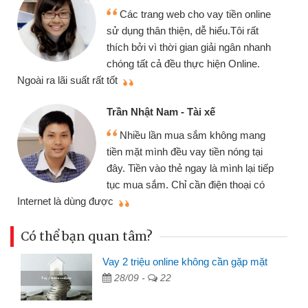
Các trang web cho vay tiền online
sử dụng thân thiện, dễ hiểu.Tôi rất
thích bởi vì thời gian giải ngân nhanh
chóng tất cả đều thực hiện Online.
thi
Ngoài ra lãi suất rất tốt
Trần Nhật Nam - Tài xế
Nhiều lần mua sắm không mang
tiền mặt mình đều vay tiền nóng tại
đây. Tiền vào thẻ ngay là mình lại tiếp
tục mua sắm. Chỉ cần điện thoại có
mì
Internet là dùng được
Có thể bạn quan tâm?
Vay 2 triệu online không cần gặp mặt
28/09 -
22