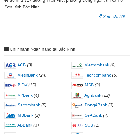
Số nhà 317 đường Trần Phú, phường Đông Ngàn, thị xã Từ
Sơn, tỉnh Bắc Ninh
Xem chi tiết
Chi nhánh Ngân hàng tại Bắc Ninh
ACB
(3)
Vietcombank
(9)
VietinBank
(24)
Techcombank
(5)
BIDV
(15)
MSB
(3)
VPBank
(4)
Agribank
(22)
Sacombank
(5)
DongABank
(3)
MBBank
(2)
SeABank
(4)
ABBank
(3)
SCB
(1)