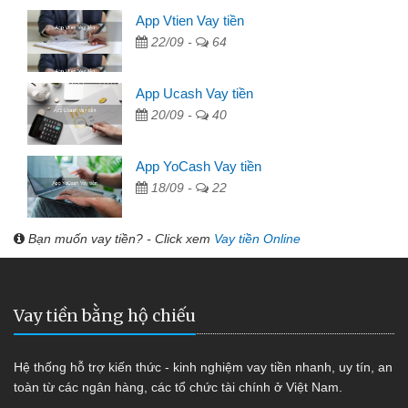
App Vtien Vay tiền
22/09 -
64
App Ucash Vay tiền
20/09 -
40
App YoCash Vay tiền
18/09 -
22
Bạn muốn vay tiền? - Click xem
Vay tiền Online
Vay tiền bằng hộ chiếu
Hệ thống hỗ trợ kiến thức - kinh nghiệm vay tiền nhanh, uy tín, an
toàn từ các ngân hàng, các tổ chức tài chính ở Việt Nam.