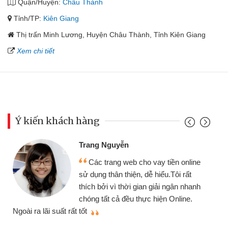
Quận/Huyện:
Châu Thành
Tỉnh/TP:
Kiên Giang
Thị trấn Minh Lương, Huyện Châu Thành, Tỉnh Kiên Giang
Xem chi tiết
Ý kiến khách hàng
Đoàn Hữu Cảnh
Mình cần tiền gấp nên định cầm
ền online
chiếc xe wave nhưng thật may đã 
ôi rất
gói vay tiền bằng CMND online kh
gân nhanh
cần gặp mặt nên rất tiện lợi, sẽ giớ
nline.
thiệu cho bạn bè biết