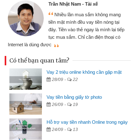
Cấn Văn Lực - Tạp hóa
Tôi kinh doanh buôn bán nhỏ lẻ
ng mang
nhiều lúc cần vốn nhập hàng, nhờ b
óng tại
đến website qua bạn bè giới thiệu t
h lại tiếp
đã giải quyết được công việc của
hoại có
mình nhanh chóng
Có thể bạn quan tâm?
Vay 2 triệu online không cần gặp mặt
28/09 -
22
Vay tiền bằng giấy tờ photo
26/09 -
19
Hỗ trợ vay tiền nhanh Online trong ngày
24/09 -
13