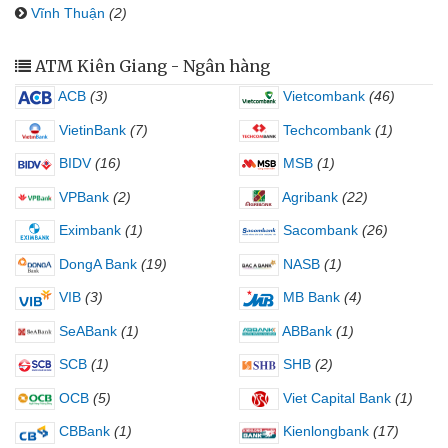
Vĩnh Thuận
(2)
ATM Kiên Giang - Ngân hàng
ACB
(3)
Vietcombank
(46)
VietinBank
(7)
Techcombank
(1)
BIDV
(16)
MSB
(1)
VPBank
(2)
Agribank
(22)
Eximbank
(1)
Sacombank
(26)
DongA Bank
(19)
NASB
(1)
VIB
(3)
MB Bank
(4)
SeABank
(1)
ABBank
(1)
SCB
(1)
SHB
(2)
OCB
(5)
Viet Capital Bank
(1)
CBBank
(1)
Kienlongbank
(17)