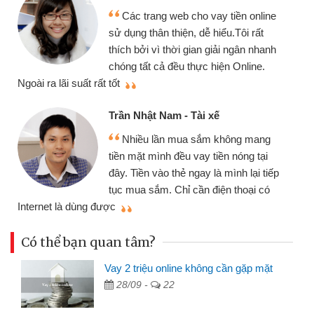
Mình cần t
 trang web cho vay tiền online
chiếc xe wav
 thân thiện, dễ hiểu.Tôi rất
gói vay tiền
ởi vì thời gian giải ngân nhanh
cần gặp mặt nê
tất cả đều thực hiện Online.
thiệu cho bạn bè biết
Cấn Văn Lực
hật Nam - Tài xế
Tôi kinh d
ều lần mua sắm không mang
nhiều lúc cần
ặt mình đều vay tiền nóng tại
đến website qu
ền vào thẻ ngay là mình lại tiếp
đã giải quyết
a sắm. Chỉ cần điện thoại có
mình nhanh chóng
Có thể bạn quan tâm?
Vay 2 triệu online không cần gặp mặt
28/09 -
22