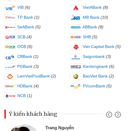
VIB
(6)
VietABank
(8)
TP Bank
(1)
MB Bank
(10)
SeABank
(5)
ABBank
(8)
SCB
(4)
SHB
(5)
OCB
(6)
Viet Capital Bank
(5)
CBBank
(1)
Saigonbank
(3)
PGBank
(3)
Kienlongbank
(6)
LienVietPostBank
(2)
BaoViet Bank
(2)
HDBank
(4)
PVcomBank
(5)
NCB
(1)
Ý kiến khách hàng
Đoàn Hữu C
 Nguyễn