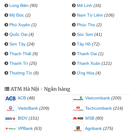
Long Biên
(90)
Mê Linh
(16)
Mỹ Đức
(2)
Nam Từ Liêm
(106)
Phú Xuyên
(1)
Phúc Thọ
(2)
Quốc Oai
(4)
Sóc Sơn
(41)
Sơn Tây
(24)
Tây Hồ
(72)
Thạch Thất
(9)
Thanh Oai
(1)
Thanh Trì
(25)
Thanh Xuân
(121)
Thường Tín
(9)
Ứng Hòa
(4)
ATM Hà Nội - Ngân hàng
ACB
(48)
Vietcombank
(200)
VietinBank
(209)
Techcombank
(214)
BIDV
(151)
MSB
(80)
VPBank
(63)
Agribank
(275)