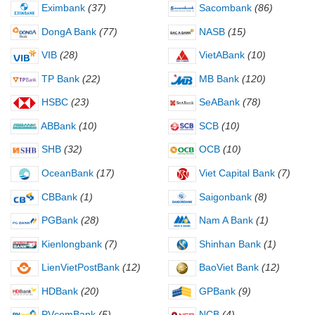
Eximbank
(37)
Sacombank
(86)
DongA Bank
(77)
NASB
(15)
VIB
(28)
VietABank
(10)
TP Bank
(22)
MB Bank
(120)
HSBC
(23)
SeABank
(78)
ABBank
(10)
SCB
(10)
SHB
(32)
OCB
(10)
OceanBank
(17)
Viet Capital Bank
(7)
CBBank
(1)
Saigonbank
(8)
PGBank
(28)
Nam A Bank
(1)
Kienlongbank
(7)
Shinhan Bank
(1)
LienVietPostBank
(12)
BaoViet Bank
(12)
HDBank
(20)
GPBank
(9)
PVcomBank
(5)
NCB
(4)