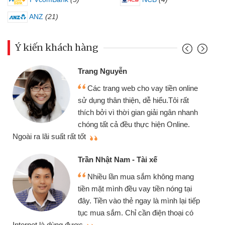
ANZ
(21)
Ý kiến khách hàng
Trang Nguyễn
Các trang web cho vay tiền online
sử dụng thân thiện, dễ hiểu.Tôi rất
thích bởi vì thời gian giải ngân nhanh
chóng tất cả đều thực hiện Online.
thi
Ngoài ra lãi suất rất tốt
Trần Nhật Nam - Tài xế
Nhiều lần mua sắm không mang
tiền mặt mình đều vay tiền nóng tại
đây. Tiền vào thẻ ngay là mình lại tiếp
tục mua sắm. Chỉ cần điện thoại có
mì
Internet là dùng được