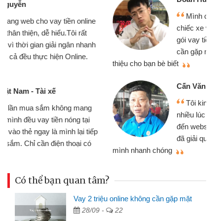
Mình cần tiền gấp nên định cầm cố
chiếc xe wave nhưng thật may đã có
gói vay tiền bằng CMND online không
cần gặp mặt nên rất tiện lợi, sẽ giới
thiệu cho bạn bè biết
qu
Cấn Văn Lực - Tạp hóa
Tôi kinh doanh buôn bán nhỏ lẻ
nhiều lúc cần vốn nhập hàng, nhờ biết
đến website qua bạn bè giới thiệu tôi
đã giải quyết được công việc của
mình nhanh chóng
th
Có thể bạn quan tâm?
Vay 2 triệu online không cần gặp mặt
28/09 -
22