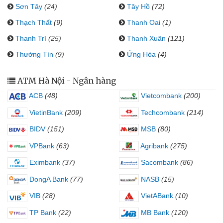
Sơn Tây
(24)
Tây Hồ
(72)
Thạch Thất
(9)
Thanh Oai
(1)
Thanh Trì
(25)
Thanh Xuân
(121)
Thường Tín
(9)
Ứng Hòa
(4)
ATM Hà Nội - Ngân hàng
ACB
(48)
Vietcombank
(200)
VietinBank
(209)
Techcombank
(214)
BIDV
(151)
MSB
(80)
VPBank
(63)
Agribank
(275)
Eximbank
(37)
Sacombank
(86)
DongA Bank
(77)
NASB
(15)
VIB
(28)
VietABank
(10)
TP Bank
(22)
MB Bank
(120)