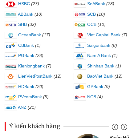
HSBC
(23)
SeABank
(78)
ABBank
(10)
SCB
(10)
SHB
(32)
OCB
(10)
OceanBank
(17)
Viet Capital Bank
(7)
CBBank
(1)
Saigonbank
(8)
PGBank
(28)
Nam A Bank
(1)
Kienlongbank
(7)
Shinhan Bank
(1)
LienVietPostBank
(12)
BaoViet Bank
(12)
HDBank
(20)
GPBank
(9)
PVcomBank
(5)
NCB
(4)
ANZ
(21)
Ý kiến khách hàng
Đoàn Hữu Cảnh