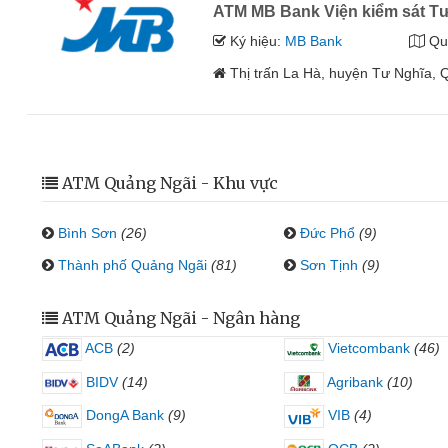
ATM MB Bank Viện kiểm sát T
Ký hiệu:
MB Bank
Qu
Thị trấn La Hà, huyện Tư Nghĩa,
ATM Quảng Ngãi - Khu vực
Bình Sơn
(26)
Đức Phổ
(9)
Thành phố Quảng Ngãi
(81)
Sơn Tịnh
(9)
ATM Quảng Ngãi - Ngân hàng
ACB
(2)
Vietcombank
(46)
BIDV
(14)
Agribank
(10)
DongA Bank
(9)
VIB
(4)