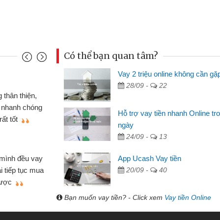
Có thể bạn quan tâm?
Vay 2 triệu online không cần gặ
Mai Lan
28/09 -
22
p nên định cầm cố chiếc xe wave
Tôi 
ó gói vay tiền bằng CMND online
sinh vi
Hỗ trợ vay tiền nhanh Online tr
 rất tiện lợi, sẽ giới thiệu cho bạn
thấy th
ngày
24/09 -
13
Lâm Mi
 hóa
Mất 
App Ucash Vay tiền
ôn bán nhỏ lẻ nhiều lúc cần vốn nhập
cần có 2
20/09 -
40
bsite qua bạn bè giới thiệu tôi đã giải
được th
ệc của mình nhanh chóng
Bạn muốn vay tiền? - Click xem
Vay tiền Online