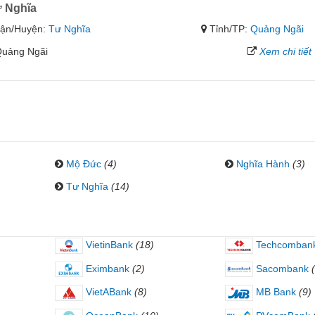
ư Nghĩa
ận/Huyện:
Tư Nghĩa
Tỉnh/TP:
Quảng Ngãi
 Quảng Ngãi
Xem chi tiết
Mộ Đức
(4)
Nghĩa Hành
(3)
Tư Nghĩa
(14)
VietinBank
(18)
Techcomban
Eximbank
(2)
Sacombank
VietABank
(8)
MB Bank
(9)