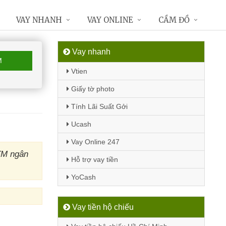
VAY NHANH
VAY ONLINE
CẦM ĐỒ
Vay nhanh
M
Vtien
Giấy tờ photo
Tính Lãi Suất Gởi
Ucash
Vay Online 247
TM ngân
Hỗ trợ vay tiền
YoCash
Vay tiền hộ chiếu