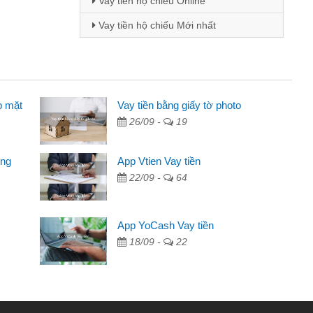
Vay tiền hộ chiếu Online
Vay tiền hộ chiếu Mới nhất
p mặt
 - Sinh viên
Vay tiền bằng giấy tờ photo
26/09 -
19
biết đến thông qua quảng cáo trên facebook. Tôi là
ên nên cần đóng tiền nhà, sinh nhật bạn bè, mà đọc
ong
App Vtien Vay tiền
ủ tục nhanh gọn nên tôi quyết định vay
22/09 -
64
nh Chánh
2 tuần các ngân hàng không ai cho vay. Trong khi
App YoCash Vay tiền
 triệu để giải quyết việc riêng, trong 1-2 ngày tôi trả
18/09 -
22
ôi. Cảm ơn đã giúp tôi kịp thời và nhanh chóng