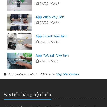
24/09 -
13
App Vtien Vay tiền
22/09 -
64
App Ucash Vay tiền
20/09 -
40
App YoCash Vay tiền
18/09 -
22
Bạn muốn vay tiền? - Click xem
Vay tiền Online
Vay tiền bằng hộ chiếu