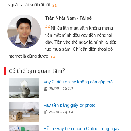
thi
Ngoài ra lãi suất rất tốt
Trần Nhật Nam - Tài xế
Nhiều lần mua sắm không mang
tiền mặt mình đều vay tiền nóng tại
đây. Tiền vào thẻ ngay là mình lại tiếp
tục mua sắm. Chỉ cần điện thoại có
mì
Internet là dùng được
Có thể bạn quan tâm?
Vay 2 triệu online không cần gặp mặt
28/09 -
22
Vay tiền bằng giấy tờ photo
26/09 -
19
Hỗ trợ vay tiền nhanh Online trong ngày