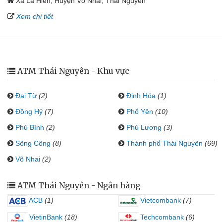
Xã La Hiên, Huyện Võ Nhai, Thái Nguyên
Xem chi tiết
ATM Thái Nguyên - Khu vực
Đại Từ
(2)
Định Hóa
(1)
Đồng Hỷ
(7)
Phổ Yên
(10)
Phú Bình
(2)
Phú Lương
(3)
Sông Công
(8)
Thành phố Thái Nguyên
(69)
Võ Nhai
(2)
ATM Thái Nguyên - Ngân hàng
ACB
(1)
Vietcombank
(7)
VietinBank
(18)
Techcombank
(6)