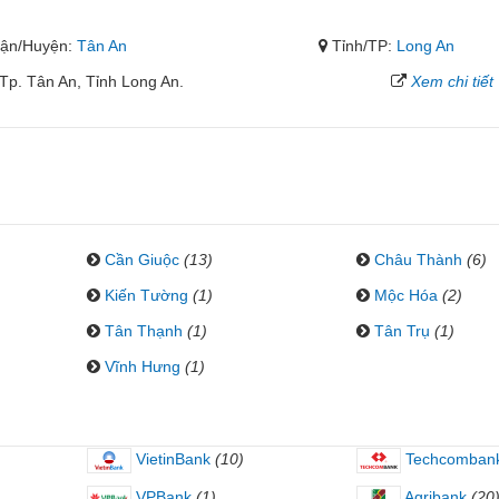
ận/Huyện:
Tân An
Tỉnh/TP:
Long An
p. Tân An, Tỉnh Long An.
Xem chi tiết
Cần Giuộc
(13)
Châu Thành
(6)
Kiến Tường
(1)
Mộc Hóa
(2)
Tân Thạnh
(1)
Tân Trụ
(1)
Vĩnh Hưng
(1)
VietinBank
(10)
Techcomban
VPBank
(1)
Agribank
(20