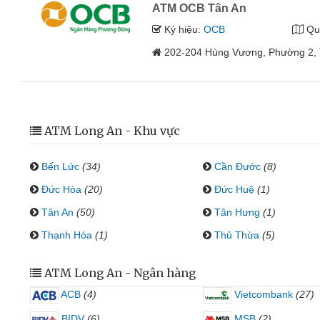
ATM OCB Tân An
Ký hiệu:
OCB
Qu
202-204 Hùng Vương, Phường 2, T
ATM Long An - Khu vực
Bến Lức
(34)
Cần Đước
(8)
Đức Hòa
(20)
Đức Huệ
(1)
Tân An
(50)
Tân Hưng
(1)
Thạnh Hóa
(1)
Thủ Thừa
(5)
ATM Long An - Ngân hàng
ACB
(4)
Vietcombank
(27)
BIDV
(6)
MSB
(2)