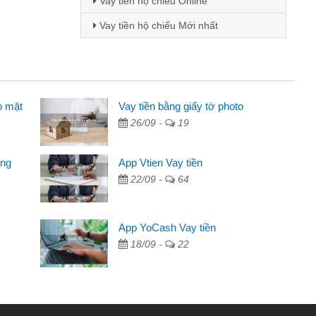
Vay tiền hộ chiếu Online
Vay tiền hộ chiếu Mới nhất
p mặt
inh viên
Vay tiền bằng giấy tờ photo
26/09 -
19
đến thông qua quảng cáo trên facebook. Tôi là
ên cần đóng tiền nhà, sinh nhật bạn bè, mà đọc
ong
App Vtien Vay tiền
c nhanh gọn nên tôi quyết định vay
22/09 -
64
Chánh
ần các ngân hàng không ai cho vay. Trong khi
App YoCash Vay tiền
ệu để giải quyết việc riêng, trong 1-2 ngày tôi trả
18/09 -
22
Cảm ơn đã giúp tôi kịp thời và nhanh chóng