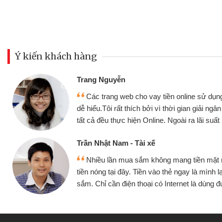
Ý kiến khách hàng
Đoàn Hữu Cảnh
Mình cần tiền gấp nê
sử dụng thân thiện,
nhưng thật may đã có gó
giải ngân nhanh chóng
không cần gặp mặt nên rất
i suất rất tốt
bè biết
Cấn Văn Lực - Tạp hóa
ền mặt mình đều vay
Tôi kinh doanh buôn b
 mình lại tiếp tục mua
hàng, nhờ biết đến websit
à dùng được
quyết được công việc c