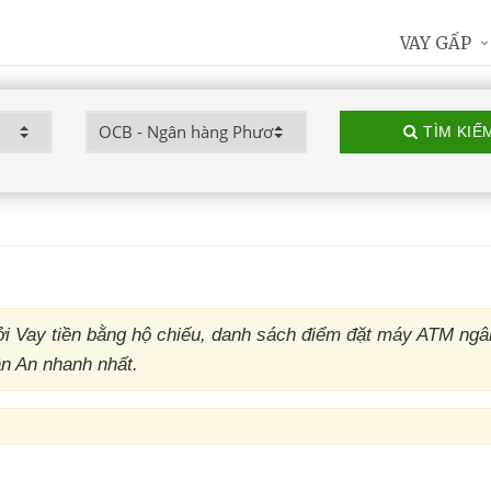
VAY GẤP
TÌM KIẾ
 Vay tiền bằng hộ chiếu, danh sách điểm đặt máy ATM ngâ
ân An nhanh nhất.