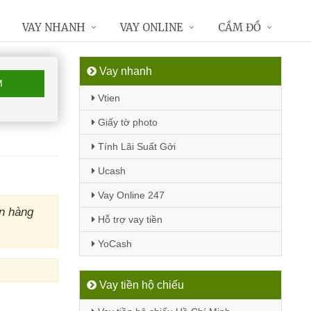
VAY NHANH
VAY ONLINE
CẦM ĐỒ
Vay nhanh
M
Vtien
Giấy tờ photo
Tính Lãi Suất Gởi
Ucash
Vay Online 247
n hàng
Hỗ trợ vay tiền
YoCash
Vay tiền hộ chiếu