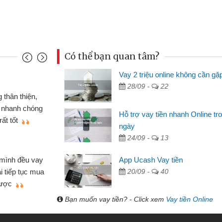
Có thể bạn quan tâm?
Vay 2 triệu online không cần gặ
Mai Lan - S
28/09 -
22
n định cầm cố chiếc xe wave
Tôi biết 
i vay tiền bằng CMND online
sinh viên n
Hỗ trợ vay tiền nhanh Online tr
 tiện lợi, sẽ giới thiệu cho bạn
thấy thủ tụ
ngày
24/09 -
13
Lâm Minh 
Mất 2 tu
App Ucash Vay tiền
án nhỏ lẻ nhiều lúc cần vốn nhập
cần có 2 tri
20/09 -
40
e qua bạn bè giới thiệu tôi đã giải
được thôi. 
ủa mình nhanh chóng
Bạn muốn vay tiền? - Click xem
Vay tiền Online