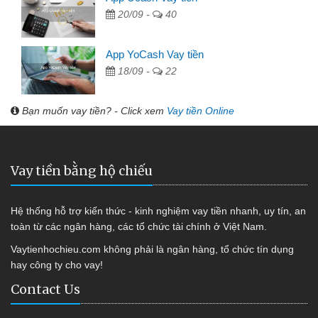
20/09 -
40
App YoCash Vay tiền
18/09 -
22
Bạn muốn vay tiền? - Click xem
Vay tiền Online
Vay tiền bằng hộ chiếu
Hệ thống hỗ trợ kiến thức - kinh nghiệm vay tiền nhanh, uy tín, an
toàn từ các ngân hàng, các tổ chức tài chính ở Việt Nam.
Vaytienhochieu.com không phải là ngân hàng, tổ chức tín dụng
hay công ty cho vay!
Contact Us