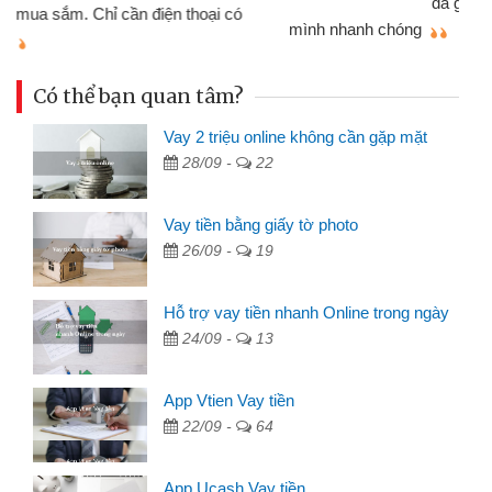
đã giải quyết được công việc của
mình nhanh chóng
th
Có thể bạn quan tâm?
Vay 2 triệu online không cần gặp mặt
28/09 -
22
Vay tiền bằng giấy tờ photo
26/09 -
19
Hỗ trợ vay tiền nhanh Online trong ngày
24/09 -
13
App Vtien Vay tiền
22/09 -
64
App Ucash Vay tiền