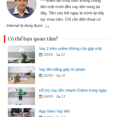
Nhiều lần mua sắm không mang
nh
tiền mặt mình đều vay tiền nóng tại
đế
đây. Tiền vào thẻ ngay là mình lại tiếp
đã
tục mua sắm. Chỉ cần điện thoại có
mình nhanh chóng
ng được
Có thể bạn quan tâm?
Vay 2 triệu online không cần gặp mặt
28/09 -
22
Vay tiền bằng giấy tờ photo
26/09 -
19
Hỗ trợ vay tiền nhanh Online trong ngày
24/09 -
13
App Vtien Vay tiền