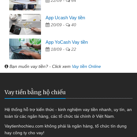
22/09 -
64
App Ucash Vay tiền
20/09 -
40
App YoCash Vay tiền
18/09 -
22
Bạn muốn vay tiền? - Click xem
Vay tiền Online
Vay tiền bằng hộ chiếu
Hệ thống hỗ trợ kiến thức - kinh nghiệm vay tiền nhanh, uy tín, an
toàn từ các ngân hàng, các tổ chức tài chính ở Việt Nam.
Vaytienhochieu.com không phải là ngân hàng, tổ chức tín dụng
hay công ty cho vay!