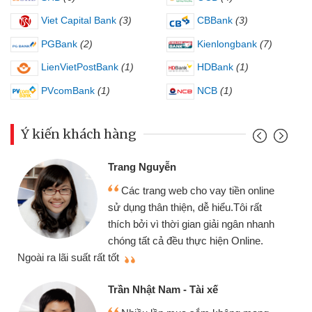
Viet Capital Bank
(3)
CBBank
(3)
PGBank
(2)
Kienlongbank
(7)
LienVietPostBank
(1)
HDBank
(1)
PVcomBank
(1)
NCB
(1)
Ý kiến khách hàng
Đ
Trang Nguyễn
Các trang web cho vay tiền online
ch
sử dụng thân thiện, dễ hiểu.Tôi rất
gó
thích bởi vì thời gian giải ngân nhanh
cầ
chóng tất cả đều thực hiện Online.
thiệu cho bạn bè biết
t rất tốt
Cấ
Trần Nhật Nam - Tài xế