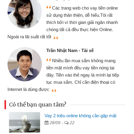
Mình 
Các trang web cho vay tiền online
chiếc x
ử dụng thân thiện, dễ hiểu.Tôi rất
gói vay
hích bởi vì thời gian giải ngân nhanh
cần gặp 
hóng tất cả đều thực hiện Online.
thiệu cho bạn bè biết
ốt
Cấn Văn
rần Nhật Nam - Tài xế
Tôi k
Nhiều lần mua sắm không mang
nhiều lú
iền mặt mình đều vay tiền nóng tại
đến webs
ây. Tiền vào thẻ ngay là mình lại tiếp
đã giải 
ục mua sắm. Chỉ cần điện thoại có
mình nhanh chóng
c
Có thể bạn quan tâm?
Vay 2 triệu online không cần gặp mặt
28/09 -
22