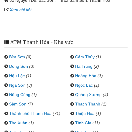
52 Nguyễn Du, Bắc Sơn, Thị xã Sầm Sơn, Thanh Hóa
Xem chi tiết
ATM Thanh Hóa - Khu vực
Bỉm Sơn
(9)
Cẩm Thủy
(1)
Đông Sơn
(3)
Hà Trung
(2)
Hậu Lộc
(1)
Hoằng Hóa
(3)
Nga Sơn
(3)
Ngọc Lặc
(1)
Nông Cống
(1)
Quảng Xương
(4)
Sầm Sơn
(7)
Thạch Thành
(1)
Thành phố Thanh Hóa
(71)
Thiệu Hóa
(1)
Thọ Xuân
(1)
Tĩnh Gia
(11)