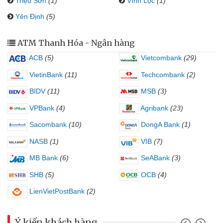
Triệu Sơn
(1)
Vĩnh Lộc
(1)
Yên Định
(5)
ATM Thanh Hóa - Ngân hàng
ACB
(5)
Vietcombank
(29)
VietinBank
(11)
Techcombank
(2)
BIDV
(11)
MSB
(3)
VPBank
(4)
Agribank
(23)
Sacombank
(10)
DongA Bank
(1)
NASB
(1)
VIB
(7)
MB Bank
(6)
SeABank
(3)
SHB
(5)
OCB
(4)
LienVietPostBank
(2)
Ý kiến khách hàng