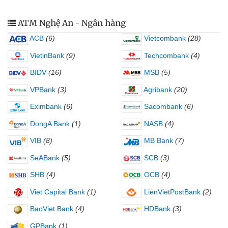
ATM Nghệ An - Ngân hàng
ACB
(6)
Vietcombank
(28)
VietinBank
(9)
Techcombank
(4)
BIDV
(16)
MSB
(5)
VPBank
(3)
Agribank
(20)
Eximbank
(6)
Sacombank
(6)
DongA Bank
(1)
NASB
(4)
VIB
(8)
MB Bank
(7)
SeABank
(5)
SCB
(3)
SHB
(4)
OCB
(4)
Viet Capital Bank
(1)
LienVietPostBank
(2)
BaoViet Bank
(4)
HDBank
(3)
GPBank
(1)