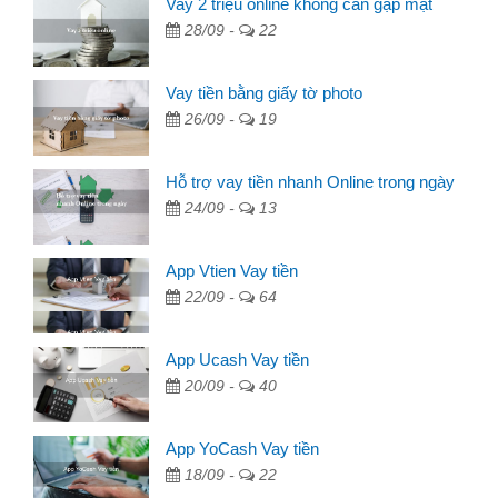
Vay 2 triệu online không cần gặp mặt
28/09 -
22
Vay tiền bằng giấy tờ photo
26/09 -
19
Hỗ trợ vay tiền nhanh Online trong ngày
24/09 -
13
App Vtien Vay tiền
22/09 -
64
App Ucash Vay tiền
20/09 -
40
App YoCash Vay tiền
18/09 -
22