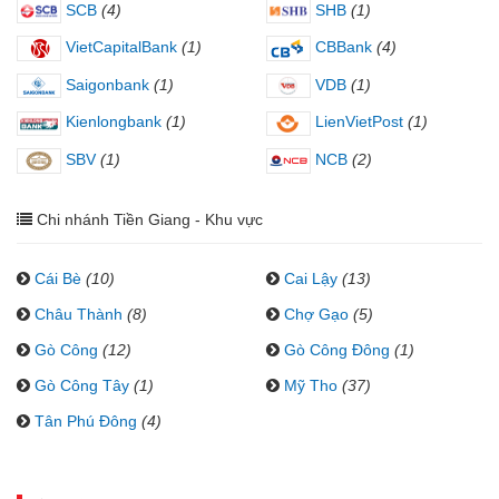
SCB
(4)
SHB
(1)
VietCapitalBank
(1)
CBBank
(4)
Saigonbank
(1)
VDB
(1)
Kienlongbank
(1)
LienVietPost
(1)
SBV
(1)
NCB
(2)
Chi nhánh Tiền Giang - Khu vực
Cái Bè
(10)
Cai Lậy
(13)
Châu Thành
(8)
Chợ Gạo
(5)
Gò Công
(12)
Gò Công Đông
(1)
Gò Công Tây
(1)
Mỹ Tho
(37)
Tân Phú Đông
(4)