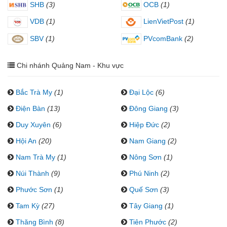
SHB
(3)
OCB
(1)
VDB
(1)
LienVietPost
(1)
SBV
(1)
PVcomBank
(2)
Chi nhánh Quảng Nam - Khu vực
Bắc Trà My
(1)
Đại Lộc
(6)
Điện Bàn
(13)
Đông Giang
(3)
Duy Xuyên
(6)
Hiệp Đức
(2)
Hội An
(20)
Nam Giang
(2)
Nam Trà My
(1)
Nông Sơn
(1)
Núi Thành
(9)
Phú Ninh
(2)
Phước Sơn
(1)
Quế Sơn
(3)
Tam Kỳ
(27)
Tây Giang
(1)
Thăng Bình
(8)
Tiên Phước
(2)